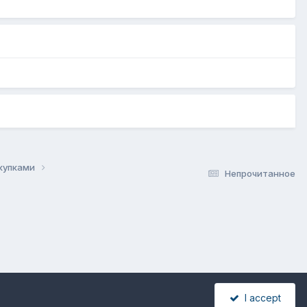
акупками
Непрочитанное
I accept