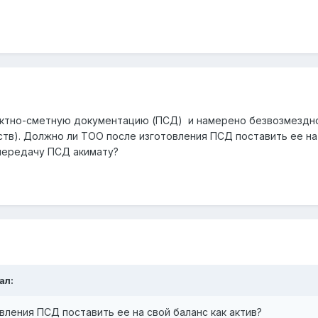
ектно-сметную документацию (ПСД) и намерено безвозмездно
тв). Должно ли ТОО после изготовления ПСД поставить ее на
ередачу ПСД акимату?
ал:
ления ПСД поставить ее на свой баланс как актив?