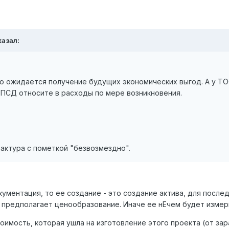
казал:
го ожидается получение будущих экономических выгод. А у ТО
 ПСД относите в расходы по мере возникновения.
актура с пометкой "безвозмездно".
окументация, то ее создание - это создание актива, для пос
предполагает ценообразование. Иначе ее нЕчем будет измер
имость, которая ушла на изготовление этого проекта (от зар