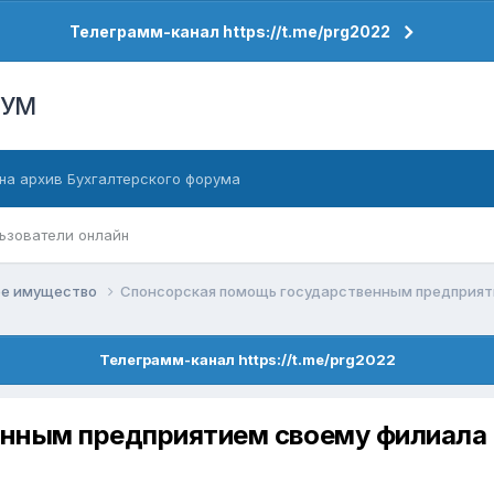
Телеграмм-канал https://t.me/prg2022
РУМ
на архив Бухгалтерского форума
ьзователи онлайн
ое имущество
Спонсорская помощь государственным предприят
Телеграмм-канал https://t.me/prg2022
енным предприятием своему филиала