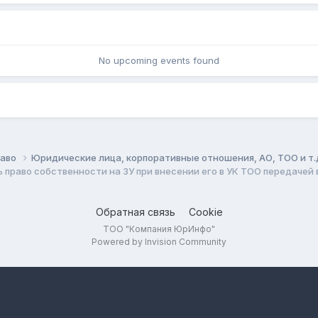
No upcoming events found
раво
Юридические лица, корпоративные отношения, АО, ТОО и т.
 право собственности на ЗУ при внесении его в УК ТОО передачей
Обратная связь
Cookie
ТОО "Компания ЮрИнфо"
Powered by Invision Community