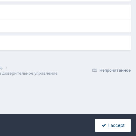
д.
Непрочитанное
 в доверительное управление
I accept