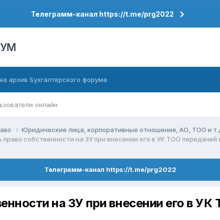
Телеграмм-канал https://t.me/prg2022
РУМ
на архив Бухгалтерского форума
ьзователи онлайн
раво
Юридические лица, корпоративные отношения, АО, ТОО и т.
 право собственности на ЗУ при внесении его в УК ТОО передачей
Телеграмм-канал https://t.me/prg2022
енности на ЗУ при внесении его в УК