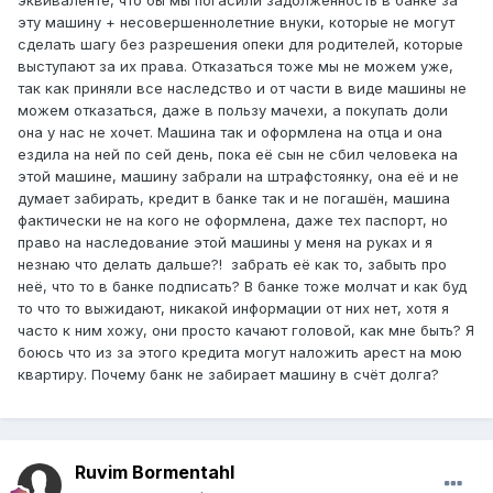
эквиваленте, что бы мы погасили задолженность в банке за
эту машину + несовершеннолетние внуки, которые не могут
сделать шагу без разрешения опеки для родителей, которые
выступают за их права. Отказаться тоже мы не можем уже,
так как приняли все наследство и от части в виде машины не
можем отказаться, даже в пользу мачехи, а покупать доли
она у нас не хочет. Машина так и оформлена на отца и она
ездила на ней по сей день, пока её сын не сбил человека на
этой машине, машину забрали на штрафстоянку, она её и не
думает забирать, кредит в банке так и не погашён, машина
фактически не на кого не оформлена, даже тех паспорт, но
право на наследование этой машины у меня на руках и я
незнаю что делать дальше?! забрать её как то, забыть про
неё, что то в банке подписать? В банке тоже молчат и как буд
то что то выжидают, никакой информации от них нет, хотя я
часто к ним хожу, они просто качают головой, как мне быть? Я
боюсь что из за этого кредита могут наложить арест на мою
квартиру. Почему банк не забирает машину в счёт долга?
Ruvim Bormentahl