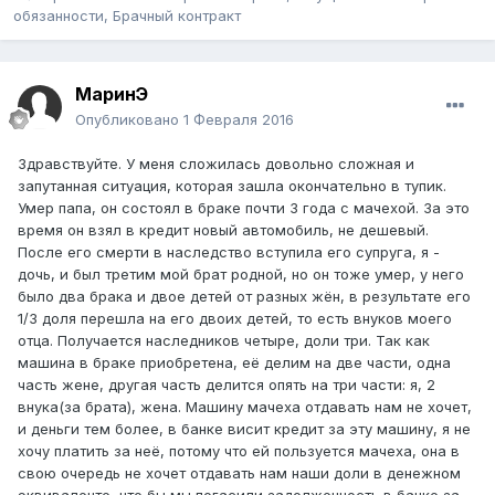
обязанности, Брачный контракт
МаринЭ
Опубликовано
1 Февраля 2016
Здравствуйте. У меня сложилась довольно сложная и
запутанная ситуация, которая зашла окончательно в тупик.
Умер папа, он состоял в браке почти 3 года с мачехой. За это
время он взял в кредит новый автомобиль, не дешевый.
После его смерти в наследство вступила его супруга, я -
дочь, и был третим мой брат родной, но он тоже умер, у него
было два брака и двое детей от разных жён, в результате его
1/3 доля перешла на его двоих детей, то есть внуков моего
отца. Получается наследников четыре, доли три. Так как
машина в браке приобретена, её делим на две части, одна
часть жене, другая часть делится опять на три части: я, 2
внука(за брата), жена. Машину мачеха отдавать нам не хочет,
и деньги тем более, в банке висит кредит за эту машину, я не
хочу платить за неё, потому что ей пользуется мачеха, она в
свою очередь не хочет отдавать нам наши доли в денежном