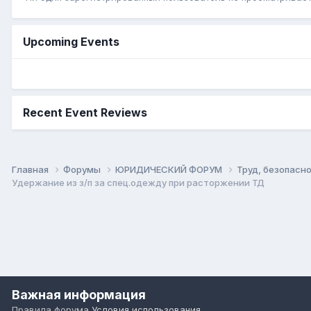
Upcoming Events
Recent Event Reviews
Главная
Форумы
ЮРИДИЧЕСКИЙ ФОРУМ
Труд, безопасно
Удержание из з/п за спец.одежду при расторжении ТД
Важная информация
Правила форума
Условия использования