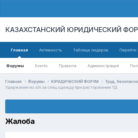
КАЗАХСТАНСКИЙ ЮРИДИЧЕСКИЙ ФО
Главная
Активность
Таблица лидеров
Перейти 
Форумы
Events
Правила
Администрация
Пол
Главная
Форумы
ЮРИДИЧЕСКИЙ ФОРУМ
Труд, безопасно
Удержание из з/п за спец.одежду при расторжении ТД
Жалоба