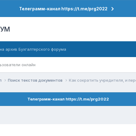
Телеграмм-канал https://t.me/prg2022
РУМ
на архив Бухгалтерского форума
ьзователи онлайн
ел
Поиск текстов документов
Как сократить учредителя, и пе
Телеграмм-канал https://t.me/prg2022