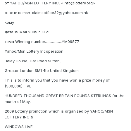
от YAHOO/MSN LOTTERY INC, <info@lottery.org>
ответить msn_claimsoffice32@yahoo.com.hk
кому
дата 19 мая 2009 г. 8:21
тема Winning number...................YM09877
Yahoo/Msn Lottery Incoperation
Baley House, Har Road Sutton,
Greater London SM1 4te United Kingdom.
This is to inform you that you have won a prize money of
(500,000) FIVE
HUNDRED THOUSAND GREAT BRITAIN POUNDS STERLINGS for the
month of May,
2009 Lottery promotion which is organized by YAHOO/MSN
LOTTERY INC &
WINDOWS LIVE.