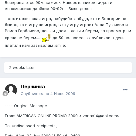
Возвращаются 90-е кажись. Наперсточников видал и
вспомнились далёкие 90-92г.г. Было дело :
- ээх итальянская игра, лабудиба-лабуда, кто в Болгарии не
бывал, то в игру не играл, в эту игру играет Алла Пугачева и
Раиса Горбачева, деньги даем - деньги берем, за просмотр ни
хрена не берем.....
до 50 полновесных рубликов в день
платили нам зазывалам :smile:
2 weeks later...
Перчинка
Опубликовано
4 Июня 2009
-----Original Message-----
From: AMERICAN ONLINE PROMO 2009 <ivanax14@aol.com>
To: undisclosed-recipients:;
Date: Wed, 03 Jun 2009 16:50:46 -0400