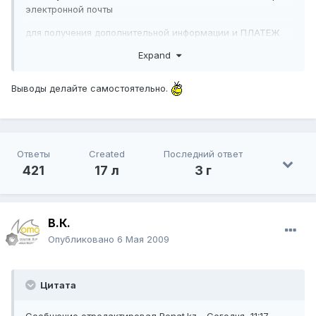
электронной почты
для получения дополнительной информации и ПЛАТЕЖ
ДОПУЩЕНИЯ
Expand
MR RICK SMITH
Выводы делайте самостоятельно.
rick-smith03@live.com
Спасибо
Алиса Джон
Ответы
Created
Последний ответ
Лотерея cordinator
421
17 л
3 г
В.К.
Опубликовано
6 Мая 2009
Цитата