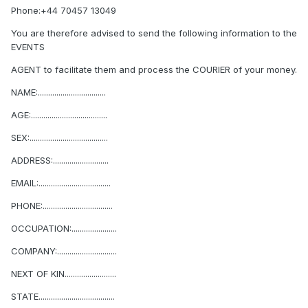
Phone:+44 70457 13049
You are therefore advised to send the following information to the
EVENTS
AGENT to facilitate them and process the COURIER of your money.
NAME:.................................
AGE:.....................................
SEX:......................................
ADDRESS:...........................
EMAIL:...................................
PHONE:..................................
OCCUPATION:......................
COMPANY:.............................
NEXT OF KIN.........................
STATE.....................................