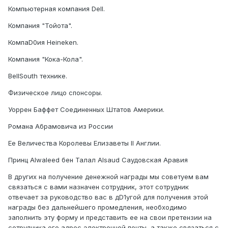
Компьютерная компания Dell.
Компания "Тойота".
КомпаD0ия Heineken.
Компания "Кока-Кола".
BellSouth технике.
Физическое лицо спонсоры.
Уоррен Баффет Соединенных Штатов Америки.
Романа Абрамовича из России
Ее Величества Королевы Елизаветы II Англии.
Принц Alwaleed бен Талал Alsaud Саудовская Аравия
В других на получение денежной награды мы советуем вам
связаться с вами назначен сотрудник, этот сотрудник
отвечает за руководство вас в дD1угой для получения этой
награды без дальнейшего промедления, необходимо
заполнить эту форму и представить ее на свои претензии на
сотрудника его адрес электронной почты, а также связаться с