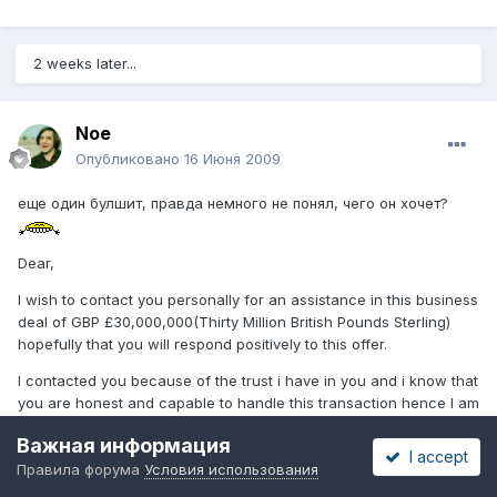
2 weeks later...
Noe
Опубликовано
16 Июня 2009
еще один булшит, правда немного не понял, чего он хочет?
Dear,
I wish to contact you personally for an assistance in this business
deal of GBP £30,000,000(Thirty Million British Pounds Sterling)
hopefully that you will respond positively to this offer.
I contacted you because of the trust i have in you and i know that
you are honest and capable to handle this transaction hence I am
contacting you, and I believe that you will never turn down my
Важная информация
request.
I accept
Правила форума
Условия использования
I am Anthony Watson chief executive of Hermes Pensions