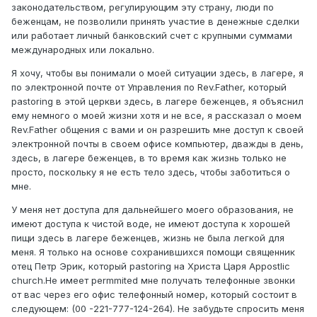
законодательством, регулирующим эту страну, люди по
беженцам, не позволили принять участие в денежные сделки
или работает личный банковский счет с крупными суммами
международных или локально.
Я хочу, чтобы вы понимали о моей ситуации здесь, в лагере, я
по электронной почте от Управления по Rev.Father, который
pastoring в этой церкви здесь, в лагере беженцев, я объяснил
ему немного о моей жизни хотя и не все, я рассказал о моем
Rev.Father общения с вами и он разрешить мне доступ к своей
электронной почты в своем офисе компьютер, дважды в день,
здесь, в лагере беженцев, в то время как жизнь только не
просто, поскольку я не есть тело здесь, чтобы заботиться о
мне.
У меня нет доступа для дальнейшего моего образования, не
имеют доступа к чистой воде, не имеют доступа к хорошей
пищи здесь в лагере беженцев, жизнь не была легкой для
меня. Я только на основе сохранившихся помощи священник
отец Петр Эрик, который pastoring на Христа Царя Appostlic
church.He имеет permmited мне получать телефонные звонки
от вас через его офис телефонный номер, который состоит в
следующем: (00 -221-777-124-264). Не забудьте спросить меня