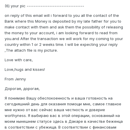
(6) your pic ---------------------------------
on reply of this email will i forward to you all the contact of the
Bank where this Money is deposited by my late father for you to
make contact with them and ask them the possibility of releasing
the money to your account, i am looking forward to read from
you.and After the transaction we will work for my coming to your
country within 1 or 2 weeks time. I will be expecting your reply
,The attach file is my picture.
Love with care,
Love,hugs and kisses!
From Jenny
Дорогая, дорогая,
Я понимаю Вашу обеспокоенность и ваша готовность на
сегодняшний день для оказания помощи мне, самое главное
мне нужно от вас сейчас ваша честность и доверие
worthyness. Я выбираю вас в этой операции, основанный на
моем нынешнем статусе здесь в Дакаре в качестве беженца
в соответствии с убежища. В соответствии с финансовым