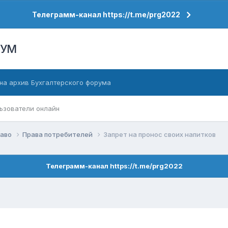
Телеграмм-канал https://t.me/prg2022
РУМ
на архив Бухгалтерского форума
ьзователи онлайн
раво
Права потребителей
Запрет на пронос своих напитков
Телеграмм-канал https://t.me/prg2022