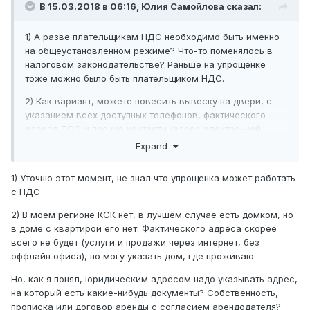
В 15.03.2018 в 06:16,
Юлия Самойлова
сказал:
1) А разве плательщикам НДС необходимо быть именно
на общеустановленном режиме? Что-то поменялось в
налоговом законодательстве? Раньше на упрощенке
тоже можно было быть плательщиком НДС.
2) Как вариант, можете повесить вывеску на двери, с
указанием всех доступных телефонов, фактического
адреса ТОО и прочие контакты (адрес электронной
почты, ICQ, Whatsapp, Viber, Skype), а также уведомить
Expand
руководство КСК о том, что по вашему адресу
зарегистрирован юридический адрес ТОО. Как правило,
1) Уточню этот момент, не знал что упрощенка может работать
орган госдоходов запрашивает такую информацию и у
с НДС
них.
2) В моем регионе КСК нет, в лучшем случае есть домком, но
в доме с квартирой его нет. Фактического адреса скорее
всего не будет (услуги и продажи через интернет, без
оффлайн офиса), но могу указать дом, где проживаю.
Но, как я понял, юридическим адресом надо указывать адрес,
на который есть какие-нибудь документы? Собственность,
прописка или договор аренды с согласием арендодателя?