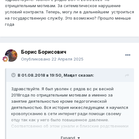
отрицательным мотивам. За ситемвтическое нарушение
условий контракта. Теперь, могу ли в дальнейшем устроиться
на государственную службу. Это возможно? Прошло меньше
года
Борис Борисович
Опубликовано
22 Апреля 2025
В 01.08.2018 в 19:50,
Мақсат
сказал:
Здравствуйте. Я был уволен с рядов вс рк весной
2018года по отрицательным мотивам а именно за
занятие деятельностью кроме педогогической
деятельностью. Вся история нижеследуещем: я научился
кровопусканию в сети интернет ради помощи своему
отцу так как у него было повышенное давление.
Соответсвенно об этом узнали и близские родственники
и их окружение. В феврале этого года ко мне обратился
Expand
молодой парень с просьбой помочь сделать ему