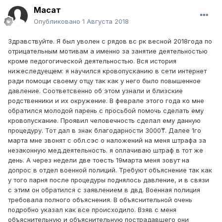
Мақсат
Опубликовано
1 Августа 2018
Здравствуйте. Я был уволен с рядов вс рк весной 2018года по
отрицательным мотивам а именно за занятие деятельностью
кроме педогогической деятельностью. Вся история
нижеследуещем: я научился кровопусканию в сети интернет
ради помощи своему отцу так как у него было повышенное
давление. Соответсвенно об этом узнали и близские
родственники и их окружение. В феврале этого года ко мне
обратился молодой парень с просьбой помочь сделать ему
кровопускание. Проявил человечность сделал ему данную
процедуру. Тот дал в знак благодарности 3000₸. Далее 1го
марта мне звонят с обл.сэс о наложений на меня штрафа за
незаконную мед.деятельность. я оплачиваю штраф в тот же
день. А через недели две тоесть 19марта меня зовут на
допрос в отдел военной полиций. Требуют объяснение так как
у того парня после процедуры поднялось давление, и в связи
с этим он обратился с заявлением в двд. Военная полиция
требовала полного объяснения. В объяснительной очень
подробно указал как все происходило. Взяв с меня
объяснительную и объяснительную пострадавшего они