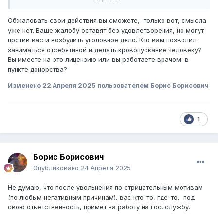
кровопускание. Проявил человечность сделал ему
данную процедуру. Тот дал в знак благодарности 3000₸.
Обжаловать свои действия вы сможете, только вот, смысла
Далее 1го марта мне звонят с обл.сэс о наложений на
уже нет. Ваше жалобу оставят без удовлетворения, но могут
меня штрафа за незаконную мед.деятельность. я
против вас и возбудить уголовное дело. Кто вам позволил
оплачиваю штраф в тот же день. А через недели две
заниматься отсебятиной и делать кровопускание человеку?
тоесть 19марта меня зовут на допрос в отдел военной
Вы имеете на это лицензию или вы работаете врачом в
полиций. Требуют объяснение так как у того парня после
пункте донорства?
процедуры поднялось давление, и в связи с этим он
Изменено
22 Апреля 2025
пользователем Борис Борисович
обратился с заявлением в двд. Военная полиция
требовала полного объяснения. В объяснительной очень
подробно указал как все происходило. Взяв с меня
объяснительную и объяснительную пострадавшего они
1
отправили весь материал на верх. Далее по решению
главкомата я был уволен по статье. Могу ли я оспорить
данное действие так как я не занимался
предпринимательской деятельностью с целью наживы, и
Борис Борисович
это было лишь один раз. Я получается был наказан одно
Опубликовано
24 Апреля 2025
деяние два раза???
Не думаю, что после увольнения по отрицательным мотивам
(по любым негативным причинам), вас кто-то, где-то, под
свою ответственность, примет на работу на гос. службу.