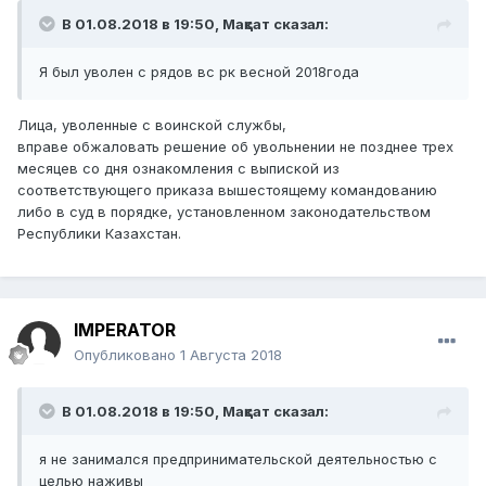
В 01.08.2018 в 19:50,
Мақсат
сказал:
Я
б
ы
л
уво
лен с рядов вс рк весной 2018года
Лица, уволенные с воинской службы,
вправе обжаловать решение об увольнении не позднее трех
месяцев со дня ознакомления с выпиской из
соответствующего приказа вышестоящему командованию
либо в суд в порядке, установленном законодательством
Республики Казахстан.
IMPERATOR
Опубликовано
1 Августа 2018
В 01.08.2018 в 19:50,
Мақсат
сказал:
я
не занимался предпр
и
нимательской деятельностью
с
целью наживы