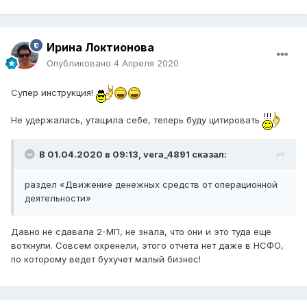
правила АЛК немного не совпадают с данными 1С.
Я сделал таблицы в эксель, там же ввел правила АЛК.
Данные беру с Оборотно-Сальдовой Ведомости за год и
Ирина Локтионова
ОСВ по отдельным счетам. Загоняю в эксель и считаю.
Опубликовано
4 Апреля 2020
Многие поля в статотчете оставляю пустыми иначе сбой
по АЛК происходит.
Супер инструкция!
В общем особо не парьтесь Главное написать немного
что-то правдоподобное и уложиться в сроки.
Не удержалась, утащила себе, теперь буду цитировать
В 01.04.2020 в 09:13,
vera_4891
сказал:
раздел «Движение денежных средств от операционной
деятельности»
Давно не сдавала 2-МП, не знала, что они и это туда еще
воткнули. Совсем охренели, этого отчета нет даже в НСФО,
по которому ведет бухучет малый бизнес!