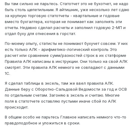
Вы там сильно не парьтесь. Статотчет это не бухотчет, не надо
быть столь щепетильным. Я айтишник, уже несколько лет сдаю
за крупную торговую статотчеты - квартальные и годовые
вместо бухгалтера, которая не понимает как заполнять эти
отчеты. Недавно сделал расчеты и заполнил годовую 2-МП и
отдал буху для отнесения в горстат.
По-моему опыту, статисты не понимают бухучет совсем. У них
есть только АЛК - арифметико-логический контроль Это
расчет или сравнение сумм/разностей строк в их статформе
Правила АЛК написаны в инструкции. Они только на свой АЛК
смотрят. Эти правила АЛК немного не совпадают с данными
1С.
Я сделал таблицы в эксель, там же ввел правила АЛК.
Данные беру с Оборотно-Сальдовой Ведомости за год и ОСВ
по отдельным счетам. Загоняю в эксель и считаю. Многие
поля в статотчете оставляю пустыми иначе сбой по АЛК
происходит.
В общем особо не парьтесь Главное написать немного что-то
правдоподобное и уложиться в сроки.