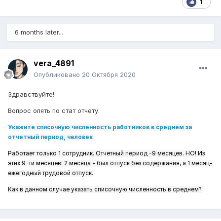
1
ОСВ по отдельным счетам. Загоняю в эксель и считаю.
Многие поля в статотчете оставляю пустыми иначе сбой
по АЛК происходит.
6 months later...
В общем особо не парьтесь Главное написать немного
что-то правдоподобное и уложиться в сроки.
vera_4891
Опубликовано
20 Октября 2020
Здравствуйте!
Вопрос опять по стат отчету.
Укажите списочную численность работников в среднем за
отчетный период, человек
Работает только 1 сотрудник. Отчетный период -9 месяцев. НО! Из
этих 9-ти месяцев: 2 месяца - был отпуск без содержания, а 1 месяц-
ежегодный трудовой отпуск.
Как в данном случае указать списочную численность в среднем?