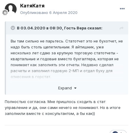
КатяКатя
Опубликовано
6 Апреля 2020
В 03.04.2020 в 08:30, Гость Вера сказал:
Вы там сильно не парьтесь. Статотчет это не бухотчет, не
надо быть столь щепетильным. Я айтишник, уже
несколько лет сдаю за крупную торговую статотчеты -
квартальные и годовые вместо бухгалтера, которая не
понимает как заполнять эти отчеты. Недавно сделал
расчеты и заполнил годовую 2-МП и отдал буху для
отнесения в горстат.
По-моему опыту, статисты не понимают бухучет совсем.
Expand
У них есть только АЛК - арифметико-логический
контроль Это расчет или сравнение сумм/разностей
Полностью согласна. Мне пришлось сходить в стат
строк в их статформе Правила АЛК написаны в
управление и да, они сами нечего не понимают. Но в итоге
инструкции. Они только на свой АЛК смотрят. Эти
заполнили вместе с консультантом, а бы как))
правила АЛК немного не совпадают с данными 1С.
Я сделал таблицы в эксель, там же ввел правила АЛК.
Данные беру с Оборотно-Сальдовой Ведомости за год и