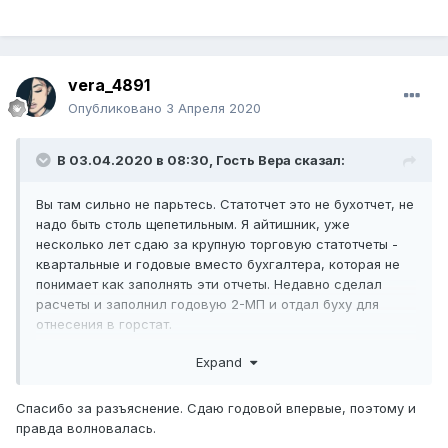
vera_4891
Опубликовано
3 Апреля 2020
В 03.04.2020 в 08:30, Гость Вера сказал:
Вы там сильно не парьтесь. Статотчет это не бухотчет, не
надо быть столь щепетильным. Я айтишник, уже
несколько лет сдаю за крупную торговую статотчеты -
квартальные и годовые вместо бухгалтера, которая не
понимает как заполнять эти отчеты. Недавно сделал
расчеты и заполнил годовую 2-МП и отдал буху для
отнесения в горстат.
По-моему опыту, статисты не понимают бухучет совсем.
Expand
У них есть только АЛК - арифметико-логический
контроль Это расчет или сравнение сумм/разностей
Спасибо за разъяснение. Сдаю годовой впервые, поэтому и
строк в их статформе Правила АЛК написаны в
правда волновалась.
инструкции. Они только на свой АЛК смотрят. Эти