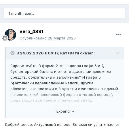
1 month later...
vera_4891
Опубликовано
28 Марта 2020
В 24.02.2020 в 09:17,
КатяКатя
сказал:
Здравствуйте. В форме 2-мп годовая графа 6 и 7,
бухгалтерский баланс и отчет о движении денежных
средств, обязательны к заполнению? И графа 5
"фактически перечисленные налоги, другие
обязательные платежи в бюджет и отчисления в единый
накопительный пенсионный фонд за отчетный период",
сюда входят все налоги уплаченные за год
(опв,осмс,ипн, соц.) с договоров гпх тоже? Помогите
Expand
пожалуйста.
ТОО на упрощенке, оказываем услуги
Добрый вечер. Актуальный вопрос. Вы смогли узнать насчет