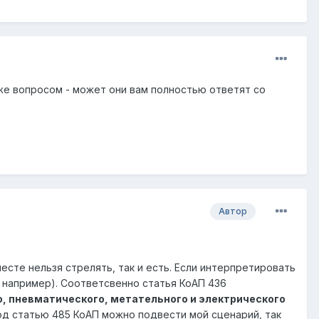
 же вопросом - может они вам полностью ответят со
Автор
месте нельзя стрелять, так и есть. Если интерпретировать
р например). Соответсвенно статья КоАП 436
о, пневматического, метательного и электрического
од статью 485 КоАП можно подвести мой сценарий, так