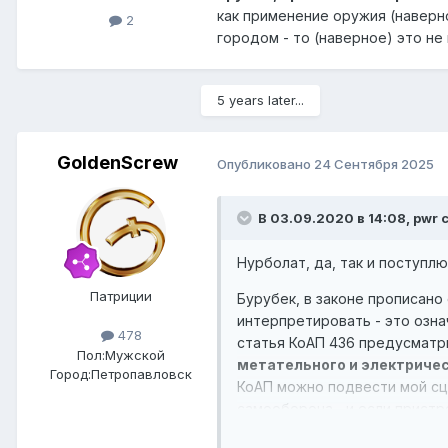
как применение оружия (наверно
2
городом - то (наверное) это не
5 years later...
GoldenScrew
Опубликовано
24 Сентября 2025
В 03.09.2020 в 14:08,
pwr
с
Нурболат, да, так и поступлю
Патриции
Бурубек, в законе прописано 
интерпретировать - это озна
478
статья КоАП 436 предусматри
Пол:
Мужской
метательного и электричес
Город:
Петропавловск
КоАП можно подвести мой сце
самооборона... и если прист