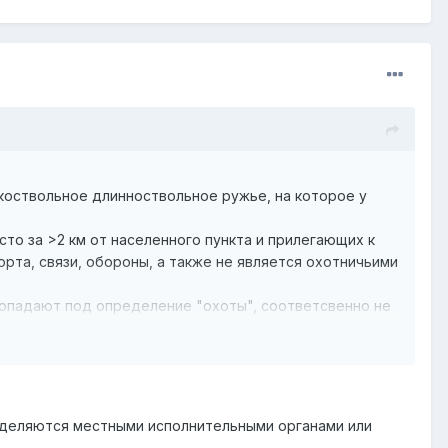
дкоствольное длинноствольное ружье, на которое у
сто за >2 км от населенного пункта и прилегающих к
рта, связи, обороны, а также не является охотничьими
е попадают под определение "охоты", соответсвенно не
та, и сответсвенно не попадает под ст. 436 КоАП...
е уверен. Является ли пристрелка ружья неправомерным
ределяются местными исполнительными органами или