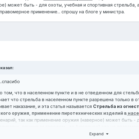
е) может быть - для охоты, учебная и спортивная стрельба, 
 правомерное применение... спрошу на блоге у министра.
казал:
..спасибо
о том, что в населенном пункте и в не отведенном для стельбы
чает что стрельба в населенном пункте разрешена только в 
вает наказание, и эта статья называется
Стрельба из огнест
кого оружия, применение пиротехнических изделий в
насе
нарий, так как применение оружия (наверное) может быть - д
реливаешь оружие за городом - то (наверное) это не правомерн
Expand