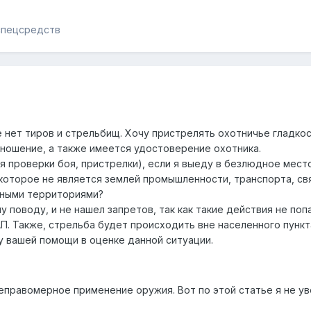
спецсредств
де нет тиров и стрельбищ. Хочу пристрелять охотничье гладк
 ношение, а также имеется удостоверение охотника.
ля проверки боя, пристрелки), если я выеду в безлюдное мест
 которое не является землей промышленности, транспорта, св
дными территориями?
у поводу, и не нашел запретов, так как такие действия не п
П. Также, стрельба будет происходить вне населенного пункта,
шу вашей помощи в оценке данной ситуации.
неправомерное применение оружия. Вот по этой статье я не у