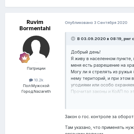
Ruvim
Опубликовано
3 Сентября 2020
Bormentahl
В 03.09.2020 в 08:19,
pwr
с
Добрый день!
Я живу в населенном пункте,
меня есть разрешение на хра
Патриции
Могу ли я стрелять из ружья
нему територий, и при этом 
10.2k
угодиями или особо охраня
Пол:
Мужской
Прочитал законы и КоАП по э
Город:
Nazareth
может быть примена ст. 382 К
Не хочу нарушать закон, и п
Огромное спасибо!
Закон о гос. контроле за оборо
В КоАП еще есть статья 485 
Там указано, что применять ну
применением?
органами полиции.