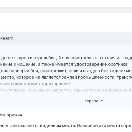
казал:
 где нет тиров и стрельбищ. Хочу пристрелять охотничье гла
нение и ношение, а также имеется удостоверение охотника.
 (для проверки боя, пристрелки), если я выеду в безлюдное ме
в место, которое не является землей промышленности, транспо
емыми природными территориями?
тому поводу, и не нашел запретов, так как такие действия н
оАП. Также, стрельба будет происходить вне населенного пунк
Expand
рошу вашей помощи в оценке данной ситуации.
том оружия.
- неправомерное применение оружия. Вот по этой статье я н
жно в специально отведённом месте. Наверное,эти места оп