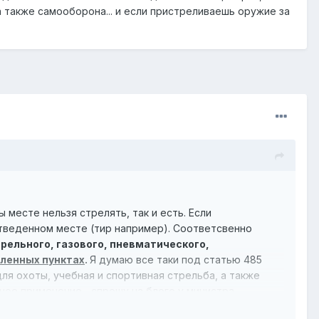
а также самооборона... и если пристреливаешь оружие за
 месте нельзя стрелять, так и есть. Если
отведенном месте (тир например). Соответсвенно
рельного, газового, пневматического,
ленных пунктах
.
Я думаю все таки под статью 485
ля охоты, учебная и спортивная стрельба, а также
ое применение... спрошу на блоге у министра.