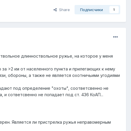
Share
Подписчики
1
оствольное длинноствольное ружье, на которое у меня
о за >2 км от населенного пункта и прилегающих к нему
язи, обороны, а также не является охотничьими угодиями
опадают под определение "охоты", соответсвенно не
 и сответсвенно не попадает под ст. 436 КоАП...
верен. Является ли пристрелка ружья неправомерным