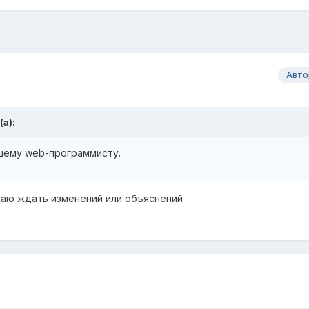
Авто
а):
шему web-программисту.
аю ждать изменений или объяснений