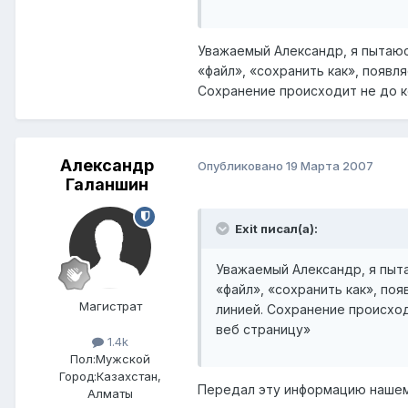
Уважаемый Александр, я пытаюсь 
«файл», «сохранить как», появл
Сохранение происходит не до к
Александр
Опубликовано
19 Марта 2007
Галаншин
Exit писал(а):
Уважаемый Александр, я пытаю
«файл», «сохранить как», по
Магистрат
линией. Сохранение происход
веб страницу»
1.4k
Пол:
Мужской
Город:
Казахстан,
Передал эту информацию нашем
Алматы