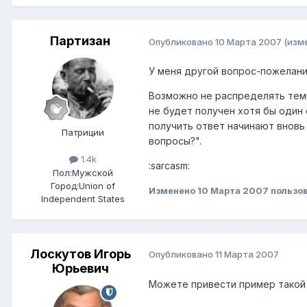
Партизан
Опубликовано
10 Марта 2007
(изм
У меня другой вопрос-пожелани
Возможно не распределять тем
не будет получен хотя бы оди
получить ответ начинают вновь
Патриции
вопросы?".
1.4k
:sarcasm:
Пол:
Мужской
Город:
Union of
Изменено
10 Марта 2007
пользо
Independent States
Лоскутов Игорь
Опубликовано
11 Марта 2007
Юрьевич
Можете привести пример такой