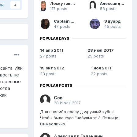
Лоскутов Игорь Юрьевич
Александр Галаншин
ки
4
117 posts
53 posts
Captain Ares
Эдуард
47 posts
45 posts
POPULAR DAYS
14 апр 2011
28 июл 2017
27 posts
25 posts
сайта. Или
19 окт 2012
1 ноя 2011
23 posts
22 posts
овость не
нтересные
POPULAR POSTS
когда
как
Сов
28 Июля 2017
Для спасибо сразу двуручный кубок.
Чтобы было куда "набулькать". Пятница.
Символично.
Александр Галаншин