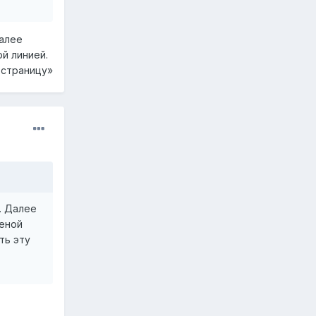
Далее
й линией.
 страницу»
r. Далее
леной
ть эту