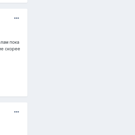
елам пока
ие скорее