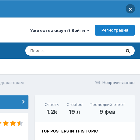
×
Регистрация
Уже есть аккаунт? Войти
одераторам
Непрочитанное
Ответы
Created
Последний ответ
1.2k
19 л
9 фев
TOP POSTERS IN THIS TOPIC