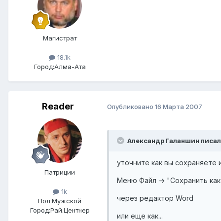
Магистрат
18.1k
Город:
Алма-Ата
Reader
Опубликовано
16 Марта 2007
Александр Галаншин писал(
уточните как вы сохраняете
Патриции
Меню Файл -> "Сохранить как
1k
через редактор Word
Пол:
Мужской
Город:
Рай.Центнер
или еще как...