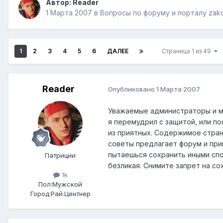
Автор:
Reader
1 Марта 2007
в
Вопросы по форуму и порталу zak
1
2
3
4
5
6
ДАЛЕЕ
Страница 1 из 49
Reader
Опубликовано
1 Марта 2007
Уважаемые администраторы и мо
я перемудрил с защитой, или по
из приятных. Содержимое стран
советы предлагает форум и при
пытаешься сохранить иными спо
Патриции
безликая. Снимите запрет на с
1k
Пол:
Мужской
Город:
Рай.Центнер