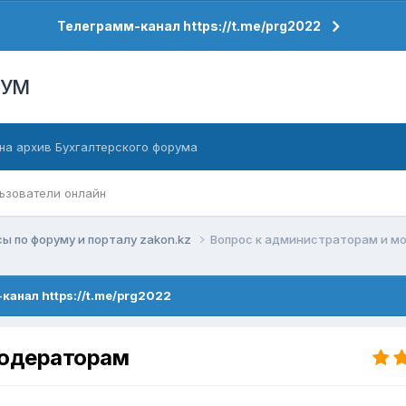
Телеграмм-канал https://t.me/prg2022
РУМ
на архив Бухгалтерского форума
ьзователи онлайн
ы по форуму и порталу zakon.kz
Вопрос к администраторам и м
канал https://t.me/prg2022
модераторам