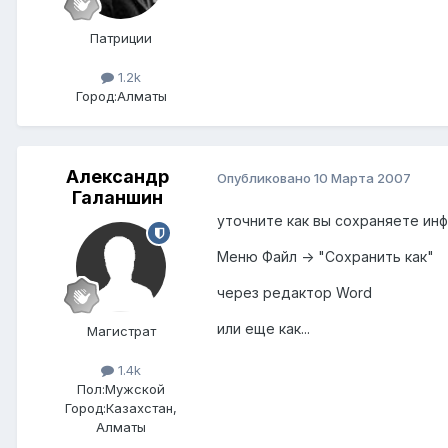
Патриции
1.2k
Город:
Алматы
Александр
Опубликовано
10 Марта 2007
Галаншин
уточните как вы сохраняете ин
Меню Файл -> "Сохранить как"
через редактор Word
или еще как...
Магистрат
1.4k
Пол:
Мужской
Город:
Казахстан,
Алматы