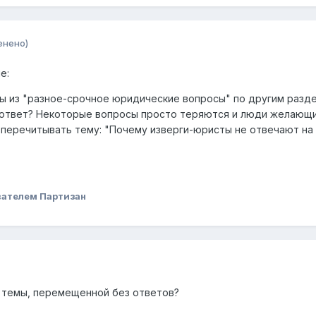
енено)
е:
ы из "разное-срочное юридические вопросы" по другим разд
н ответ? Некоторые вопросы просто теряются и люди желающ
 перечитывать тему: "Почему изверги-юристы не отвечают на
вателем Партизан
 темы, перемещенной без ответов?