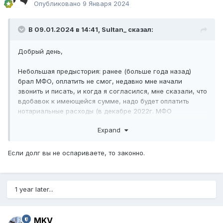
Опубликовано
9 Января 2024
В 09.01.2024 в 14:41,
Sultan_
сказал:
Добрый день,
Небольшая предыстория: ранее (больше года назад)
брал МФО, оплатить не смог, недавно мне начали
звонить и писать, и когда я согласился, мне сказали, что
вдобавок к имеющейся сумме, надо будет оплатить
нотариальные расходы (в декабре 2022г. МФО
инициировало запрос в нотариус на исполнительный
Expand
лист, я в свою очередь, написал возражение и получил
постановление об отмене ИН).
Если долг вы не оспариваете, то законно.
Законно ли то, что я должен оплачивать расходы
нотариуса, помимо основного долга, если сам
исполнительный лист был отменен?
1 year later...
Благодарю
MKV