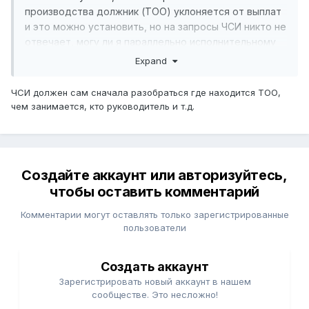
производства должник (ТОО) уклоняется от выплат
и это можно установить, но на запросы ЧСИ никто не
отвечает, могу ли я параллельно исполнительному
производству обратиться в Прокуратуру для
Expand
проверки действий ТОО?
ЧСИ должен сам сначала разобраться где находится ТОО,
чем занимается, кто руководитель и т.д.
Создайте аккаунт или авторизуйтесь,
чтобы оставить комментарий
Комментарии могут оставлять только зарегистрированные
пользователи
Создать аккаунт
Зарегистрировать новый аккаунт в нашем
сообществе. Это несложно!