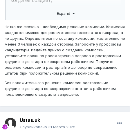
когда ее создает,
Нормативное постановление
Верховного
Expand
Суда Республики Казахстан от 28 ноября 2024
года № 1 «О некоторых вопросах применения
Четко же сказано - необходимо решение комиссии. Комиссия
создается именно для рассмотрения только этого вопроса, а
судами законодательства при разрешении
не других. Определитесь по составу комиссии, желательно не
трудовых споров» не дает ответов на эти
менее 3 человек с каждой стороны. Запросите у профсоюзы
вопросы.
кандидатуры. Издайте приказ о создании комиссии,
установите сроки по рассмотрению вопроса о расторжении
трудового договора с конкретным работником. Получите
решение комиссии и расторгайте договор по сокращению
штатов (при положительном решении комиссии).
Без положительного решения комиссии расторжение
трудового договора по сокращению штатов с работником
предпенсионного возраста запрещено.
Ustas.uk
Опубликовано
31 Марта 2025