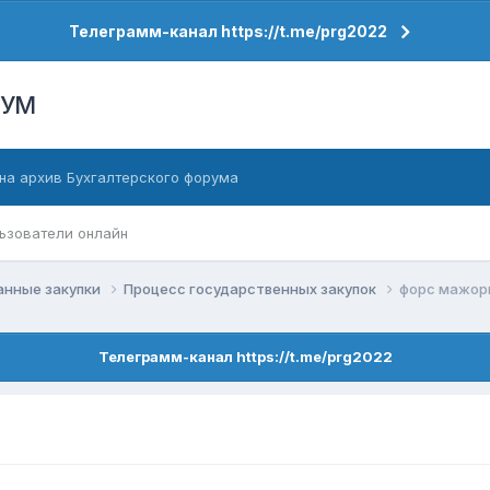
Телеграмм-канал https://t.me/prg2022
РУМ
на архив Бухгалтерского форума
ьзователи онлайн
анные закупки
Процесс государственных закупок
форс мажор
Телеграмм-канал https://t.me/prg2022