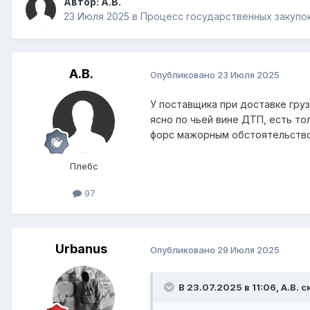
Автор:
А.В.
23 Июля 2025
в
Процесс государственных закупо
А.В.
Опубликовано
23 Июля 2025
У поставщика при доставке гру
ясно по чьей вине ДТП, есть то
форс мажорным обстоятельств
Плебс
97
Urbanus
Опубликовано
29 Июля 2025
В 23.07.2025 в 11:06,
А.В.
ск