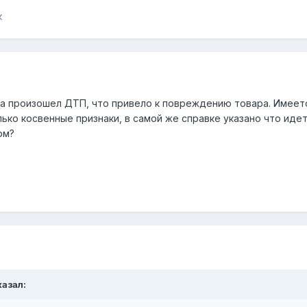
к
за произошел ДТП, что привело к повреждению товара. Имеетс
лько косвенные признаки, в самой же справке указано что иде
ом?
азал: