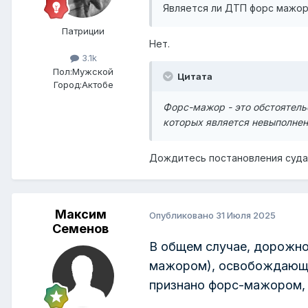
Является ли ДТП форс мажо
Патриции
Нет.
3.1k
Пол:
Мужской
Цитата
Город:
Актобе
Форс-мажор - это обстоятель
которых является невыполнен
Дождитесь постановления суда
Максим
Опубликовано
31 Июля 2025
Семенов
В общем случае, дорожно
мажором), освобождающи
признано форс-мажором,