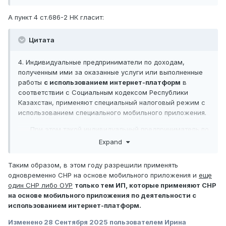
А пункт 4 ст.686-2 НК гласит:
Цитата
4. Индивидуальные предприниматели по доходам,
полученным ими за оказанные услуги или выполненные
работы
с использованием интернет-платформ
в
соответствии с Социальным кодексом Республики
Казахстан, применяют специальный налоговый режим с
использованием специального мобильного приложения.
При этом такой индивидуальный предприниматель по
доходам, не указанным в части первой настоящего
Expand
пункта,
вправе применять иные специальные
налоговые режимы или общеустановленный порядок
Таким образом, в этом году разрешили применять
налогообложения
в соответствии с настоящим
одновременно СНР на основе мобильного приложения и
еще
Кодексом.
один СНР либо ОУР
только тем ИП, которые применяют СНР
на основе мобильного приложения по деятельности с
использованием интернет-платформ.
Изменено
28 Сентября 2025
пользователем Ирина