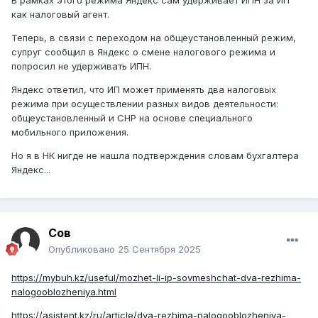
В рамках этого режима Яндекс сам удерживает ИПН за ИП
как налоговый агент.
Теперь, в связи с переходом на общеустановленный режим,
супруг сообщил в Яндекс о смене налогового режима и
попросил не удерживать ИПН.
Яндекс ответил, что ИП может применять два налоговых
режима при осуществлении разных видов деятельности:
общеустановленный и СНР на основе специального
мобильного приложения.
Но я в НК нигде не нашла подтверждения словам бухгалтера
Яндекс...
Сов
Опубликовано
25 Сентября 2025
https://mybuh.kz/useful/mozhet-li-ip-sovmeshchat-dva-rezhima-
nalogooblozheniya.html
https://asistent.kz/ru/article/dva-rezhima-nalogooblozheniya-