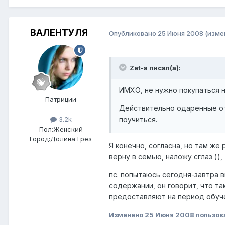
ВАЛЕНТУЛЯ
Опубликовано
25 Июня 2008
(изме
Zet-a писал(а):
ИМХО, не нужно покупаться н
Патриции
Действительно одаренные от
поучиться.
3.2k
Пол:
Женский
Город:
Долина Грез
Я конечно, согласна, но там же 
верну в семью, наложу сглаз ))
пс. попытаюсь сегодня-завтра в
содержании, он говорит, что т
предоставляют на период обуче
Изменено
25 Июня 2008
пользов