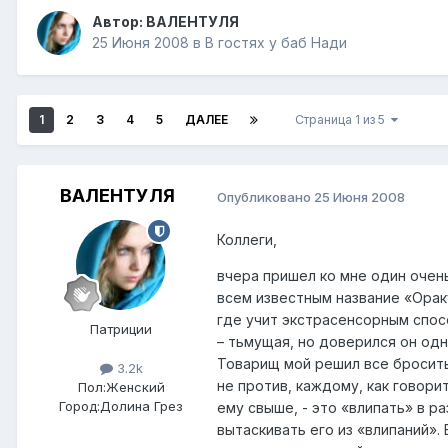
Автор:
ВАЛЕНТУЛЯ
25 Июня 2008
в
В гостях у баб Нади
1
2
3
4
5
ДАЛЕЕ
Страница 1 из 5
ВАЛЕНТУЛЯ
Опубликовано
25 Июня 2008
Коллеги,
вчера пришел ко мне один очен
всем известным название «Ораку
где учит экстрасенсорным спосо
Патриции
– тьмущая, но доверился он одн
Товарищ мой решил все бросить 
3.2k
не против, каждому, как говори
Пол:
Женский
Город:
Долина Грез
ему свыше, - это «влипать» в р
вытаскивать его из «влипаний». 