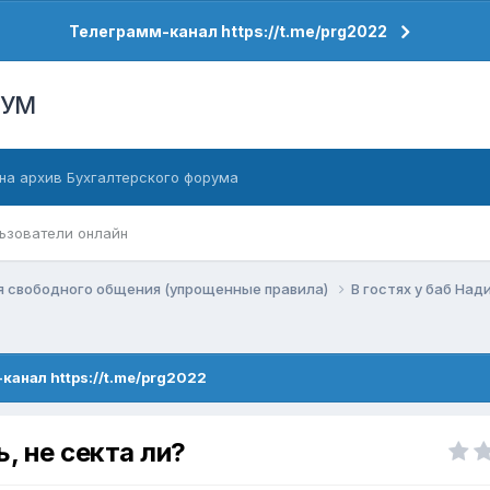
Телеграмм-канал https://t.me/prg2022
РУМ
на архив Бухгалтерского форума
ьзователи онлайн
я свободного общения (упрощенные правила)
В гостях у баб Над
канал https://t.me/prg2022
, не секта ли?