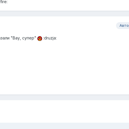
fire:
Авто
азали "Вау, супер"
:druzja: