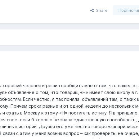
Share
Подписчи
ь хороший человек и решил сообщить мне о том, что нашел в 
л» объявление о том, что товарищ «Н» имеет свою школу в г.
бностям. Если честно, я так поняла, объявлений там, о таких 
ому. Причем сроки разные и от одной недели до нескольких м
и ехать в Москву к этому «Н» постигать истину. Я в принципе
тся свое, если б хорошо не знала единственную способность,
азличные истории. Друзья его уже честно говоря «запарились»
В связи с этим у меня возник вопрос – как проверить, не очере