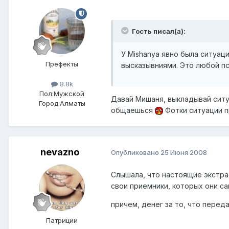
Гость писал(а):
У Mishanya явно была ситуац
Префекты
высказывниями. Это любой пс
8.8k
Пол:
Мужской
Давай Мишаня, выкладывай
сит
Город:
Алматы
общаешься
Фотки ситуации п
nevazno
Опубликовано
25 Июня 2008
Слышала, что настоящие экстра
свои приемники, которых они са
причем, денег за то, что передаю
Патриции