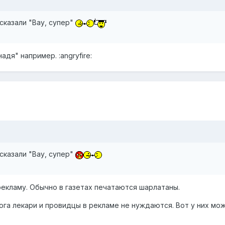
 сказали "Вау, супер"
адя" например. :angryfire:
 сказали "Вау, супер"
рекламу. Обычно в газетах печатаются шарлатаны.
га лекари и провидцы в рекламе не нуждаются. Вот у них мо