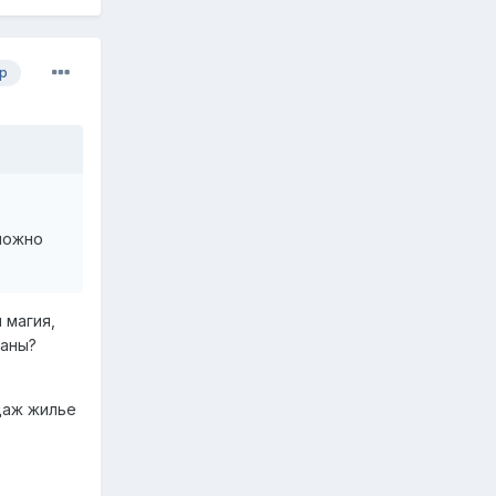
р
можно
 магия,
таны?
даж жилье