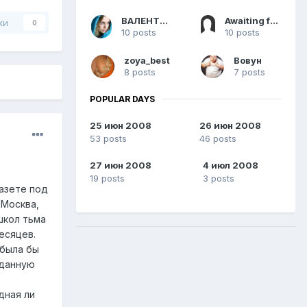
ВАЛЕНТУЛЯ
Awaiting for deletion
ки
0
10 posts
10 posts
zoya_best
Вовун
8 posts
7 posts
POPULAR DAYS
25 июн 2008
26 июн 2008
53 posts
46 posts
27 июн 2008
4 июл 2008
19 posts
3 posts
газете под
 Москва,
школ тьма
есяцев.
 была бы
 данную
дная ли