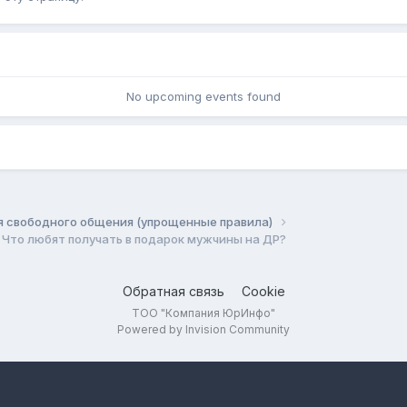
No upcoming events found
я свободного общения (упрощенные правила)
Что любят получать в подарок мужчины на ДР?
Обратная связь
Cookie
ТОО "Компания ЮрИнфо"
Powered by Invision Community