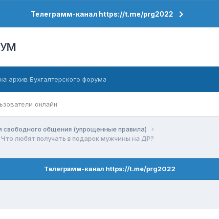
Телеграмм-канал https://t.me/prg2022
РУМ
на архив Бухгалтерского форума
ьзователи онлайн
я свободного общения (упрощенные правила)
Что любят получать в подарок мужчины на ДР?
Телеграмм-канал https://t.me/prg2022