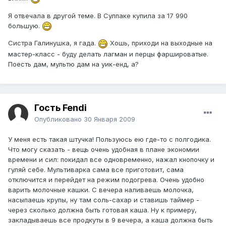
Я отвечала в другой теме. В Сулпаке купила за 17 990
большую.
Систра Галинушка, я гада.
Хошь, приходи на выходные на
мастер-класс - буду делать лагман и перцы фаршироватые.
Поесть дам, мультю дам на уик-енд, а?
Гость Fendi
Опубликовано
30 Января 2009
У меня есть такая штучка! Пользуюсь ею где-то с полгодика.
Что могу сказать - вещь очень удобная в плане экономии
времени и сил: покидал все одновременно, нажал кнопочку и
гуляй себе. Мультиварка сама все приготовит, сама
отключится и перейдет на режим подогрева. Очень удобно
варить молочные кашки. С вечера наливаешь молочка,
насыпаешь крупы, ну там соль-сахар и ставишь таймер -
через сколько должна быть готовая каша. Ну к примеру,
закладываешь все продкуты в 9 вечера, а каша должна быть