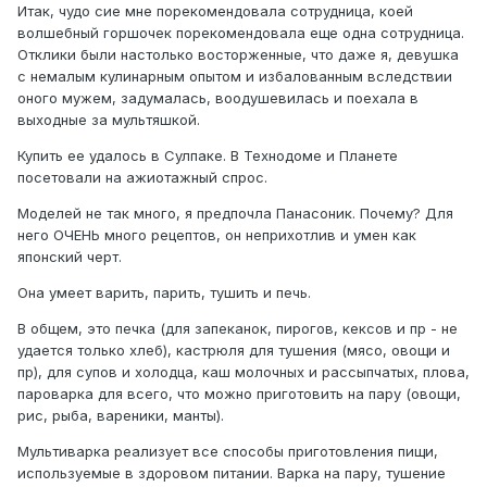
Итак, чудо сие мне порекомендовала сотрудница, коей
волшебный горшочек порекомендовала еще одна сотрудница.
Отклики были настолько восторженные, что даже я, девушка
с немалым кулинарным опытом и избалованным вследствии
оного мужем, задумалась, воодушевилась и поехала в
выходные за мультяшкой.
Купить ее удалось в Сулпаке. В Технодоме и Планете
посетовали на ажиотажный спрос.
Моделей не так много, я предпочла Панасоник. Почему? Для
него ОЧЕНЬ много рецептов, он неприхотлив и умен как
японский черт.
Она умеет варить, парить, тушить и печь.
В общем, это печка (для запеканок, пирогов, кексов и пр - не
удается только хлеб), кастрюля для тушения (мясо, овощи и
пр), для супов и холодца, каш молочных и рассыпчатых, плова,
пароварка для всего, что можно приготовить на пару (овощи,
рис, рыба, вареники, манты).
Мультиварка реализует все способы приготовления пищи,
используемые в здоровом питании. Варка на пару, тушение