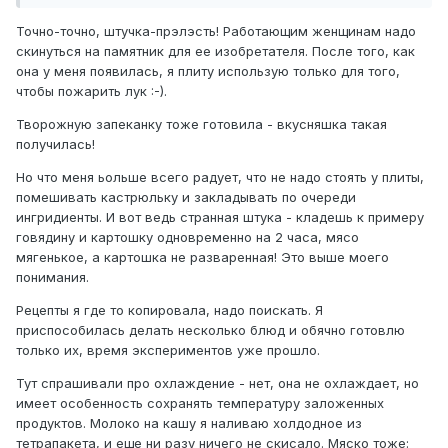
Точно-точно, штучка-прэлэсть! Работающим женщинам надо
скинуться на памятник для ее изобретателя. После того, как
она у меня появилась, я плиту использую только для того,
чтобы пожарить лук :-).
Творожную запеканку тоже готовила - вкусняшка такая
получилась!
Но что меня ьольше всего радует, что не надо стоять у плиты,
помешивать кастрюльку и закладывать по очереди
ингридиенты. И вот ведь странная штука - кладешь к примеру
говядину и картошку одновременно на 2 часа, мясо
мягенькое, а картошка не разваренная! Это выше моего
понимания.
Рецепты я где то копировала, надо поискать. Я
приспособилась делать несколько блюд и обячно готовлю
только их, время экспериментов уже прошло.
Тут спрашивали про охлаждение - нет, она не охлаждает, но
имеет особенность сохранять температуру заложенных
продуктов. Молоко на кашу я наливаю холдодное из
тетрапакета, и еще ни разу ничего не скисало. Мяско тоже: