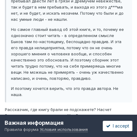
пребывал двести лет в грязи и дремучем невежестве,
так и будет в нем пребывать, и выхода из этого д***ма
нет, и не будет, и искать незачем. Потому что были и до
нас умные люди - не нашли.
Но самое главный вывод об этой книге, и то, почему ее
однозначно стоит читать - в определенном смысле
Быков там по-настоящему, беспощадно правдив. И эта
его правда нелицеприятна, потому что он не очень
хорошего мнения о человеке вообще, и способен
качественно это обосновать. И поэтому сборник этот
читать трудно потому, что на себя примеряешь многие
вещи. Не можешь не примерять - очень уж качественно
написано, и очень, повторяю, правдиво.
И поэтому хочется верить, что это правда автора. Не
наша.
Рассказчик, где книгу брали не подскажете? Насчет
Безрукова - это ж надо как мы))) с Быковым во мнениях
совпадаем))) Точнее и не скажешь. Причем не просто
Важная информация
I accept
женщина, а женщина очень нервная.
Правила форума
Условия использования