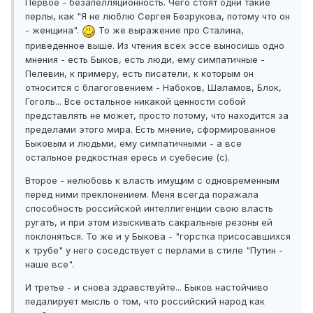
Первое - безапелляционность. Чего стоят одни такие
перлы, как "Я не люблю Сергея Безрукова, потому что он
- женщина".
То же выражение про Сталина,
приведенное выше. Из чтения всех эссе выносишь одно
мнения - есть Быков, есть люди, ему симпатичные -
Пелевин, к примеру, есть писатели, к которым он
относится с благоговением - Набоков, Шаламов, Блок,
Гоголь... Все остальное никакой ценности собой
представлять не может, просто потому, что находится за
пределами этого мира. Есть мнение, сформированное
Быковым и людьми, ему симпатичными - а все
остальное редкостная ересь и суебесие (с).
Второе - нелюбовь к власть имущим с одновременным
перед ними преклонением. Меня всегда поражала
способность российской интеллигенции свою власть
ругать, и при этом изыскивать сакральные резоны ей
поклоняться. То же и у Быкова - "горстка присосавшихся
к трубе" у него соседствует с перлами в стиле "Путин -
наше все".
И третье - и снова здравствуйте... Быков настойчиво
педалирует мысль о том, что российский народ как