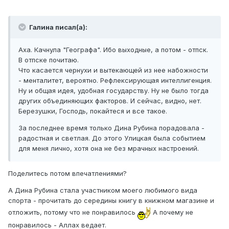
Галина писал(а):
Аха. Качнула "Географа". Ибо выходные, а потом - отпск.
В отпске почитаю.
Что касается чернухи и вытекающей из нее набожности
- менталитет, вероятно. Рефлексирующая интеллигенция.
Ну и общая идея, удобная государству. Ну не было тогда
других объединяющих факторов. И сейчас, видно, нет.
Березушки, Господь, покайтеся и все такое.
За последнее время только Дина Рубина порадовала -
радостная и светлая. До этого Улицкая была событием
для меня лично, хотя она не без мрачных настроений.
Поделитесь потом впечатлениями?
А Дина Рубина стала участником моего любимого вида
спорта - прочитать до середины книгу в книжном магазине и
отложить, потому что не понравилось
А почему не
понравилось - Аллах ведает.