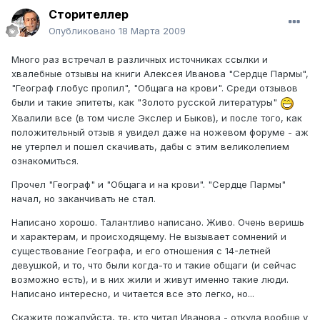
Сторителлер
Опубликовано
18 Марта 2009
Много раз встречал в различных источниках ссылки и
хвалебные отзывы на книги Алексея Иванова "Сердце Пармы",
"Географ глобус пропил", "Общага на крови". Среди отзывов
были и такие эпитеты, как "Золото русской литературы"
Хвалили все (в том числе Экслер и Быков), и после того, как
положительный отзыв я увидел даже на ножевом форуме - аж
не утерпел и пошел скачивать, дабы с этим великолепием
ознакомиться.
Прочел "Географ" и "Общага и на крови". "Сердце Пармы"
начал, но заканчивать не стал.
Написано хорошо. Талантливо написано. Живо. Очень веришь
и характерам, и происходящему. Не вызывает сомнений и
существование Географа, и его отношения с 14-летней
девушкой, и то, что были когда-то и такие общаги (и сейчас
возможно есть), и в них жили и живут именно такие люди.
Написано интересно, и читается все это легко, но...
Скажите пожалуйста, те, кто читал Иванова - откуда вообще у