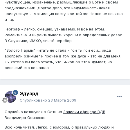
чувствующие, израненные, размышляющие о Боге и своем
предназначении. Другое дело, что надуманность некая
присутствует... мотивация поступков той же Нелли не понятна
и т.д.
Географ - легко, смешно, узнаваемо. И всё на этом.
Романтизьм и инфантильность хороши в определенных дозах.
В Служкине, ИМХО, явный перебор.
"Золото Пармы" читать не стала - "ой ты гой еси... инда
взопрели озимые" и прочее в том же духе - это не для меня.
Оч хотела бы посмотреть, что Быков об этом думает, но
рецензий его не нашла.
Эдуард
Опубликовано
23 Марта 2009
Случайно наткнулся в Сети на
Записки офицера ВДВ
Владимира Осипенко.
Всю ночь читал. Легко, с юмором, о правильных людях и