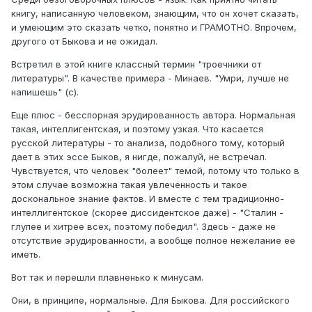
книгу, написанную человеком, знающим, что он хочет сказать,
и умеющим это сказать четко, понятно и ГРАМОТНО. Впрочем,
другого от Быкова и не ожидал.
Встретил в этой книге классный термин "троечники от
литературы". В качестве примера - Минаев. "Умри, лучше не
напишешь" (с).
Еще плюс - бесспорная эрудированность автора. Нормальная
такая, интеллигентская, и поэтому узкая. Что касается
русской литературы - то анализа, подобного тому, который
дает в этих эссе Быков, я нигде, пожалуй, не встречал.
Чувствуется, что человек "болеет" темой, потому что только в
этом случае возможна такая увлеченность и такое
доскональное знание фактов. И вместе с тем традиционно-
интеллигентское (скорее диссидентское даже) - "Сталин -
глупее и хитрее всех, поэтому победил". Здесь - даже не
отсутствие эрудированности, а вообще полное нежелание ее
иметь.
Вот так и перешли плавненько к минусам.
Они, в принципе, нормальные. Для Быкова. Для российского