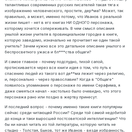
талантливых современных русских писателей такая тяга к
изображению человеческого, простите, дер*ма? Может, так
правильно, а может, именно потому, что Иванов о реальной
жизни пишет - нет в его книгах НИ ОДНОГО персонажа,
которому хочется сопереживать. В чем смысл описания
унылой жизни учителя в провинциальном городке в книге,
которую заведомо, изначально не прочитает ни один такой
учитель? Зачем нужно все это детальное описание унылого и
беспросветного ужаса и бл***ства общаги?
И самое главное - почему подспудно, тихой сапой,
протискивается через все книги идея о том, что путь к
спасению людей из такого вот де**ма лежит через религию,
и, персонально - через православие? Когда в "Общаге"
появилось упоминание о персонаже по имени Серафима, я
даже смеяться начал - настолько было очевидно, что этого
персонажа рано или поздно в жертву принесут.
И последний вопрос - почему именно такие книги популярны
сейчас среди читающей России? Среди той самой недобитой
до конца и таки выросшей постсоветской интеллигенции? Что
бы ни начал читать из той литературы, которую читать не
стыдно - Толстая, Быков, тот же Иванов - везде избранность,