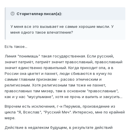
Сторителлер писал(а):
У меня все это вызывает не самые хорошие мысли. У
меня одного такое впечатление?
Есть такое...
Линия "понимашь" такая государственная. Если русский,
значит патриёт, патриёт значит православный, православный
значит единственно правильный. Когда приходит опа, а в
России она цветет и пахнет, люди сбиваются в кучку по
самым главным признакам - расово этническим и
религиозным. Хотя религиозным там тоже не пахнет,
православных там мизер, там в основном "православные",
как и у нас "мусульмане", хотя не прочь и выпить и закусить...
Впрочем есть исключения, г-н Перумов, произведение из
цикла "Я, Всеслав", "Русский Меч". Интересно, мне по крайней
мере.
Действие в недалеком будущем, в результате действий