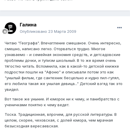
Галина
Опубликовано
23 Марта 2009
Читаю "Географа". Впечатление смешаное. Очень интересно,
смешно, написано легко. Оторваться трудно. Многое
узнаваемо - и семейная экономия средств, и детсадовские
проблемы дочки, и тупизм школьный. В то же время очень
тягостно читать. Вспомнила, как в какой-то детской книжке
подростки пошли на "Афоню" и описывали потом это как
"унылый фильм, где сантехник бесцельно и нудно пил-гулял,
его любила такая же унылая девица..." Детский взгяд так это
увидел.
Вот такое же уныние. И юморок ни к чему, и панибратство с
ученичками понятно к чему ведет.
Тоска. Традиционная, впрочем, для русской литературы. В
целом, скорее, чеховская, с долей юмора, чем мрачная
безысходная вересаевская.