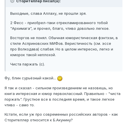
Сторителлер писал(а):
Выходные, слава Аллаху, не прошли зря.
2 Фесс - приобрел-таки отрекламированного тобой
"Архимага", и прочел, благо, чтиво довольно легкое.
Восторгов не понял. Обычная юмористическая фэнтэзи, в
стиле Асприновских МИФов. Веристичность (см. эссе
про Волкодава) слабая. Но в целом интересно, легко и
юморок такой неплохой.
Чиста паржать (с).
Фу, блин сурьёзный какой...
Я так и сказал - сильном произведением не назовешь, но
книга интересная и юмор первоклассный. Правильно - "чиста
поржать". Грустное все в последняя время, и такое легкое
чтиво - само то.
Кстати, если уж про современных российских авторов - как
Сторителлер относится к Б.Акунину?