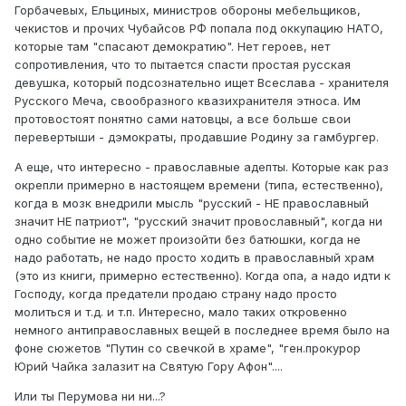
Горбачевых, Ельциных, министров обороны мебельщиков,
чекистов и прочих Чубайсов РФ попала под оккупацию НАТО,
которые там "спасают демократию". Нет героев, нет
сопротивления, что то пытается спасти простая русская
девушка, который подсознательно ищет Всеслава - хранителя
Русского Меча, свообразного квазихранителя этноса. Им
протовостоят понятно сами натовцы, а все больше свои
перевертыши - дэмократы, продавшие Родину за гамбургер.
А еще, что интересно - православные адепты. Которые как раз
окрепли примерно в настоящем времени (типа, естественно),
когда в мозк внедрили мысль "русский - НЕ православный
значит НЕ патриот", "русский значит провославный", когда ни
одно событие не может произойти без батюшки, когда не
надо работать, не надо просто ходить в православный храм
(это из книги, примерно естественно). Когда опа, а надо идти к
Господу, когда предатели продаю страну надо просто
молиться и т.д. и т.п. Интересно, мало таких откровенно
немного антиправославных вещей в последнее время было на
фоне сюжетов "Путин со свечкой в храме", "ген.прокурор
Юрий Чайка залазит на Святую Гору Афон"....
Или ты Перумова ни ни...?