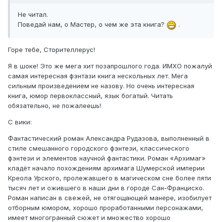
Не читал.
Поведай нам, о Мастер, о чем же эта книга?
.
Горе тебе, Сторителлерус!
Я в шоке! Это же мега хит позапрошлого года. ИМХО пожалуй
самая интересная фэнтази книга нескольных лет. Мега
сильным произведением не назову. Но очень интересная
книга, юмор первоклассный, язык богатый. Читать
обязательно, не пожалеешь!
С вики:
Фантастический роман Александра Рудазова, выполненный в
стиле смешанного городского фэнтези, классического
фэнтези и элементов научной фантастики. Роман «Архимаг»
кладёт начало похождениям архимага Шумерской империи
Креола Урского, пролежавшего в магическом сне более пяти
тысяч лет и ожившего в наши дни в городе Сан-Франциско.
Роман написан в свежей, не отягощающей манере, изобилует
отборным юмором, хорошо проработанными персонажами,
имеет многогранный сюжет и множество хорошо