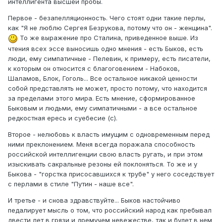
интеллигента высшей пробы.
Первое - безапелляционность. Чего стоят одни такие перлы,
как "Я не люблю Сергея Безрукова, потому что он - женщина".
То же выражение про Сталина, приведенное выше. Из
чтения всех эссе выносишь одно мнения - есть Быков, есть
люди, ему симпатичные - Пелевин, к примеру, есть писатели,
к которым он относится с благоговением - Набоков,
Шаламов, Блок, Гоголь... Все остальное никакой ценности
собой представлять не может, просто потому, что находится
за пределами этого мира. Есть мнение, сформированное
Быковым и людьми, ему симпатичными - а все остальное
редкостная ересь и суебесие (с).
Второе - нелюбовь к власть имущим с одновременным перед
ними преклонением. Меня всегда поражала способность
российской интеллигенции свою власть ругать, и при этом
изыскивать сакральные резоны ей поклоняться. То же и у
Быкова - "горстка присосавшихся к трубе" у него соседствует
с перлами в стиле "Путин - наше все".
И третье - и снова здравствуйте... Быков настойчиво
педалирует мысль о том, что российский народ как пребывал
двести лет в грязи и дремучем невежестве, так и будет в нем