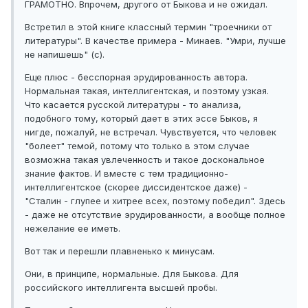
ГРАМОТНО. Впрочем, другого от Быкова и не ожидал.
Встретил в этой книге классный термин "троечники от
литературы". В качестве примера - Минаев. "Умри, лучше
не напишешь" (с).
Еще плюс - бесспорная эрудированность автора.
Нормальная такая, интеллигентская, и поэтому узкая.
Что касается русской литературы - то анализа,
подобного тому, который дает в этих эссе Быков, я
нигде, пожалуй, не встречал. Чувствуется, что человек
"болеет" темой, потому что только в этом случае
возможна такая увлеченность и такое доскональное
знание фактов. И вместе с тем традиционно-
интеллигентское (скорее диссидентское даже) -
"Сталин - глупее и хитрее всех, поэтому победил". Здесь
- даже не отсутствие эрудированности, а вообще полное
нежелание ее иметь.
Вот так и перешли плавненько к минусам.
Они, в принципе, нормальные. Для Быкова. Для
российского интеллигента высшей пробы.