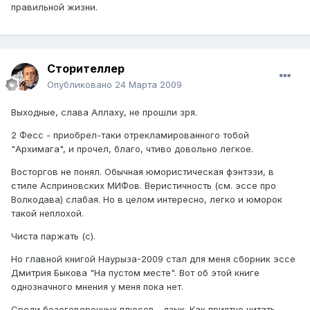
правильной жизни.
Сторителлер
Опубликовано
24 Марта 2009
Выходные, слава Аллаху, не прошли зря.
2 Фесс - приобрел-таки отрекламированного тобой
"Архимага", и прочел, благо, чтиво довольно легкое.
Восторгов не понял. Обычная юмористическая фэнтэзи, в
стиле Асприновских МИФов. Веристичность (см. эссе про
Волкодава) слабая. Но в целом интересно, легко и юморок
такой неплохой.
Чиста паржать (с).
Но главной книгой Наурыза-2009 стал для меня сборник эссе
Дмитрия Быкова "На пустом месте". Вот об этой книге
однозначного мнения у меня пока нет.
Среди безоговорочных плюсов - язык. Как приятно читать