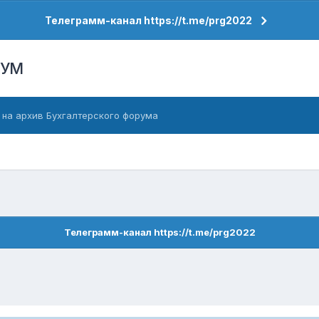
Телеграмм-канал https://t.me/prg2022
РУМ
 на архив Бухгалтерского форума
Телеграмм-канал https://t.me/prg2022