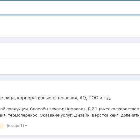
 лица, корпоративные отношения, АО, ТОО и т.д.
й продукции. Способы печати: Цифровая, RIZO (высокоскоростное 
я, термоперенос. Оказание услуг: Дизайн, верстка книг, допечатная
(и еще 1 )
б