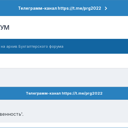
Телеграмм-канал https://t.me/prg2022
РУМ
 на архив Бухгалтерского форума
Телеграмм-канал https://t.me/prg2022
венность'.