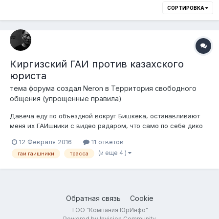
СОРТИРОВКА
Киргизский ГАИ против казахского
юриста
тема форума создал
Neron
в
Территория свободного
общения (упрощенные правила)
Давеча еду по объездной вокруг Бишкека, останавливают
меня их ГАИшники с видео радаром, что само по себе дико
прогрессивно для тех широт, ибо стандартной практикой
12 Февраля 2016
11 ответов
является "пистолет с цифровой подсветкой". Всё, значится,
(и еще 4 )
гаи гаишники
трасса
чин-чинарём, как положено, стоят в форме, на обочине (не
скрываются), со спец...
Обратная связь
Cookie
ТОО "Компания ЮрИнфо"
Powered by Invision Community