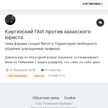
СОРТИРОВКА
Киргизский ГАИ против казахского
юриста
тема форума создал
Neron
в
Территория свободного
общения (упрощенные правила)
Давеча еду по объездной вокруг Бишкека, останавливают
меня их ГАИшники с видео радаром, что само по себе дико
прогрессивно для тех широт, ибо стандартной практикой
12 Февраля 2016
11 ответов
является "пистолет с цифровой подсветкой". Всё, значится,
(и еще 4 )
гаи гаишники
трасса
чин-чинарём, как положено, стоят в форме, на обочине (не
скрываются), со спец...
Обратная связь
Cookie
ТОО "Компания ЮрИнфо"
Powered by Invision Community