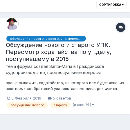
СОРТИРОВКА
обсуждение нового, старого, упк, пересмотр, надзор, кассация, ходатайство, ходатайства, дело, уголовное, верховный, суд, 445 ук, вина, форма, кнб
Обсуждение нового и старого УПК.
Пересмотр ходатайства по уг.делу,
поступившему в 2015
тема форума создал
Santa-Maria
в
Гражданское
судопроизводство, процессуальные вопросы
проще выложить ходатайство, из которого все будет ясно. из
некоторых соображений удалены данные лица, реквизиты
секретных документов: Генеральному Прокурору Республики
5 Февраля 2016
5 ответов
Казахстан А.К.Даулбаеву Адрес: 010000, г.Астана,
(и еще 14 )
обсуждение нового
старого
ул.Орынбор, 14 от осужденного Ходатайство о принесении
Пр...