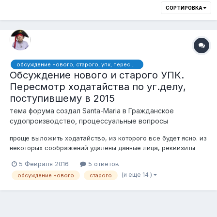
СОРТИРОВКА
обсуждение нового, старого, упк, пересмотр, надзор, кассация, ходатайство, ходатайства, дело, уголовное, верховный, суд, 445 ук, вина, форма, кнб
Обсуждение нового и старого УПК.
Пересмотр ходатайства по уг.делу,
поступившему в 2015
тема форума создал
Santa-Maria
в
Гражданское
судопроизводство, процессуальные вопросы
проще выложить ходатайство, из которого все будет ясно. из
некоторых соображений удалены данные лица, реквизиты
секретных документов: Генеральному Прокурору Республики
5 Февраля 2016
5 ответов
Казахстан А.К.Даулбаеву Адрес: 010000, г.Астана,
(и еще 14 )
обсуждение нового
старого
ул.Орынбор, 14 от осужденного Ходатайство о принесении
Пр...