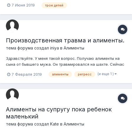
алименты на двоих детей одну треть, во втором случае на
7 Июня 2019
трое детей
одного ребенка одну четвертую от зп. Общий размер
удержаний получается 58% от зп и всех доходов. Подавали
несколько раз в межрайонный суд по дел...
Производственная травма и алименты.
тема форума создал
iniya
в
Алименты
Здравствуйте. У меня такой вопрос. Получаю алименты на
сына от бывшего мужа. Он травмировался на шахте. Сейчас
собирается оформлять инвалидность. Ему на втеке должны
(и еще 1 )
7 Февраля 2019
алименты
регресс
определить процент нетрудоспособности. Сказали, что будет
скорее всего 2 группа инвалидности. Знаю, что после этого
бывший муж получит...
Алименты на супругу пока ребенок
маленький
тема форума создал
Kate
в
Алименты