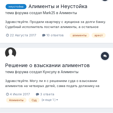
Алименты и Неустойка
неустойка
тема форума создал
Mark25
в
Алименты
Здравствуйте. Продали квартиру с аукциона за долги банку.
Судебный исполнитель посчитал алименты, а остальное
банку. Хотя у него документы- исп. лист на алименты
22 Августа 2017
10 ответов
алименты
арест
+неустойка(2 разных ИЛ) Говорит, что нет статьи где
указывается, что и неустойку он тоже должен считать при
продаже квартиры с торгов, то...
Решение о взыскании алиментов
тема форума создал
Кунсулу
в
Алименты
Здравствуйте. Могу ли я с решением суда о взыскании
алиментов на четверых детей, сама подать должнику на
работу и пенсию о взыскании, без судебного исполнителя? Я
4 Июля 2017
3 ответа
отозвала судебный приказ у исполнителя. На работу должник
(и еще 1 )
Алименты
Суд
сам закинул о взыскании. Также он получает пенсию. В
пенсиионном фонде сказ...