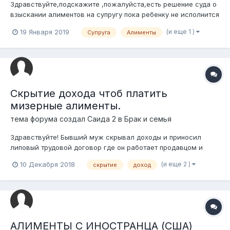
Здравствуйте,подскажите ,пожалуйста,есть решение суда о
взыскании алиментов на супругу пока ребенку не исполнится
3 года.Решение вынесено 13.03.18 г. и еще не исполнено.В
(и еще 1 )
19 Января 2019
Супруга
Алименты
этом году ребенку исполняется 3 года,можно ли взыскать с
должника деньги и не будет ли считаться,что пропущен срок
за обращение...
Скрытие дохода чтоб платить
мизерные алименты.
тема форума создал
Саида 2
в
Брак и семья
Здравствуйте! Бывший муж скрывал доходы и приносил
липовый трудовой договор где он работает продавцом и
заработок составляет от 25000тг до 40000тг и там он
(и еще 2 )
10 Декабря 2018
скрытие
доход
работал с 2013 года по 2018 хотя сам и до брака и будучи в
браке и после развода работал ювелиром и продавцом в
том же ИП .... Алименты соответс...
АЛИМЕНТЫ С ИНОСТРАНЦА (США)