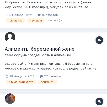
Доброй ночи. Такой вопрос: если должник (отец) имеет
имущество (25% квартиры), могут ли её взыскать за
неуплату алиментов 6 летней давности? Ситуация: мама
6 Ноября 2022
14 ответов
состоит в браке с отцом, но когда мне было 12 лет, отец
(и еще 2 )
Алименты
неуплата
уехал в Россию и не помогал нам финансово. Она подала на
алименты,...
Алименты беременной жене
тема форума создал Гость в
Алименты
Здравствуйте! У меня такая ситуация. Я беременна на 2
месяце с мужем хочу развестись после родов, сейчас не
работаю, не успела устроиться так как не знала что в таком
28 Августа 2014
27 ответов
положении он меня бросит. могу ли я рассчитывать на
Алиментыисквсуд
Алименты
алименты для себя сейчас и после родов? а так же по каким
проектам могу взять обе...