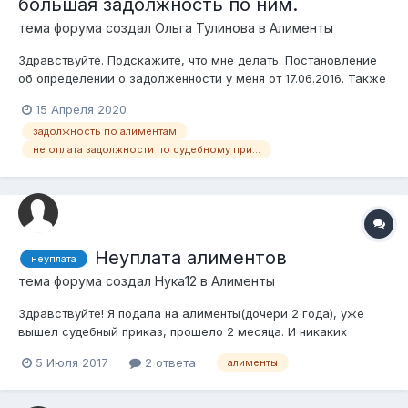
большая задолжность по ним.
тема форума создал
Ольга Тулинова
в
Алименты
Здравствуйте. Подскажите, что мне делать. Постановление
об определении о задолженности у меня от 17.06.2016. Также
определили размер задолженности по судебному приказу
15 Апреля 2020
04.10.2010. о взыскании 1199155.5 тенге. Несколько раз
задолжность по алиментам
обращалась к частникам, но бесполезно. Ребенка
не оплата задолжности по судебному приказу
воспитываю одна, у нас не бабу...
Неуплата алиментов
неуплата
тема форума создал
Нука12
в
Алименты
Здравствуйте! Я подала на алименты(дочери 2 года), уже
вышел судебный приказ, прошело 2 месяца. И никаких
сдвигов нет. Что делать?
5 Июля 2017
2 ответа
алименты