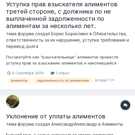
Уступка прав взыскателя алиментов
третей стороне, с должника по не
выплаченной задолженности по
алиментам за несколько лет.
тема форума создал
Борис Борисович
в
Обязательства,
ответственность за их нарушение, уступка требования и
перевод долга
Посоветуйте как "взыскательнице" алиментов провести
уступку прав по взысканию алиментов и накопившейся
задолженности с "Должника" третьей сторон, в данном
4 Сентября 2019
1 ответ
случае -"Индивидуальному предпринимателю" (по 910 форме
(и еще 1 )
алименты
задолженность по алиментам
отчётности по прочим услугам не в ходячим в список
перечня)). Должник всячески злостно...
Уклонение от уплаты алиментов
тема форума создал
АлександрАлександр
в
Алименты
Бывший муж, с целью уклонения от уплаты алиментов,