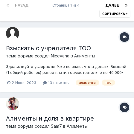
НАЗАД
Страница 1 из 4
ДАЛЕЕ
СОРТИРОВКА
Взыскать с учредителя ТОО
тема форума создал
Niceyana
в
Алименты
Здравствуйте ув.юристы. Уже не знаю, что и делать. Бывший
(1 общий ребенок) ранее платил самостоятельно по 40.000-
50.000 в месяц, при этом доход никогда мне не был
2 Июня 2023
13 ответов
алименты
тоо
известен, сомневаюсь что доход был 200.000, ну да ладно.
Обычное дело, решил завести новую «семью», с работы
ушел, чтобы не могла взыска...
Алименты и доля в квартире
тема форума создал
Sam7
в
Алименты