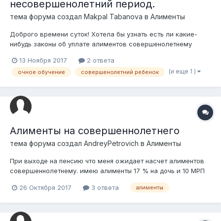
несовершенолетний период.
тема форума создал
Makpal Tabanova
в
Алименты
Доброго времени суток! Хотела бы узнать есть ли какие-
нибудь законы об уплате алиментов совершенолетнему
ребенку за неуплату алиментов за период
13 Ноября 2017
2 ответа
несовершенолетия. У моей мамы не получилось оформить
(и еще 1 )
очное обучение
совершенолетний ребенок
алименты и она оставила это дело ( гоняли по районам
разных областей,она нанимала адвоката,подавали в...
Алименты на совершеннолетнего
тема форума создал
AndreyPetrovich
в
Алименты
При выходе на пенсию что меня ожидает насчет алиментов
совершеннолетнему. имею алименты 17 % на дочь и 10 МРП
на совершеннолетнего сына при выходе на пенсию можно ли
26 Октября 2017
3 ответа
алименты
уменьшить МРП на сына ?