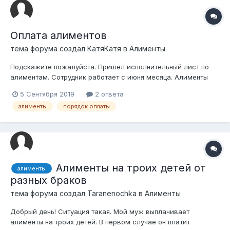
Оплата алиментов
тема форума создал
КатяКатя
в
Алименты
Подскажите пожалуйста. Пришел исполнительный лист по
алиментам. Сотрудник работает с июня месяца. Алименты
должен платить начиная с 26 июня. Получает МЗП.
5 Сентября 2019
2 ответа
Исполнительный лист от 16 августа. Сейчас в сентябре надо
алименты
порядок оплаты
сделать расчет по алиментам за все месяцы (июнь, июль,
август)? С него высчитать тоже в...
Алименты на троих детей от
алименты
разных браков
тема форума создал
Taranenochka
в
Алименты
Добрый день! Ситуация такая. Мой муж выплачивает
алименты на троих детей. В первом случае он платит