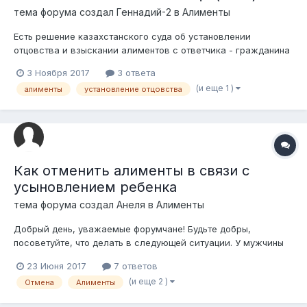
тема форума создал
Геннадий-2
в
Алименты
Есть решение казахстанского суда об установлении
отцовства и взыскании алиментов с ответчика - гражданина
США, который не имеет жительства в РК. Как действовать
3 Ноября 2017
3 ответа
далее? Куда предьявлять решение суда/исполнительный
(и еще 1 )
алименты
установление отцовства
лист?
Как отменить алименты в связи с
усыновлением ребенка
тема форума создал
Анеля
в
Алименты
Добрый день, уважаемые форумчане! Будьте добры,
посоветуйте, что делать в следующей ситуации. У мужчины
имеется задолженность по алиментам, которую он хочет
23 Июня 2017
7 ответов
начать погашать с текущего месяца в связи с устройством
(и еще 2 )
Отмена
Алименты
на работу. В настоящее время ему стало известно, что
ребенка усыновил нынешний супруг м...