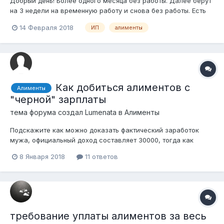
Добрый день! Более одного месяца без работы. Далее берут
на 3 недели на временную работу и снова без работы. Есть
исполнительный лист. 1) Вопрос как в данном случае
14 Февраля 2018
ИП
алименты
правильно обеспечить выплату алиментов согласно
законодательству РК? 2) То же самое, но если буду
открывать ИП, которое...
Как добиться алиментов с
Алименты
"черной" зарплаты
тема форума создал
Lumenata
в
Алименты
Подскажите как можно доказать фактический заработок
мужа, официальный доход составляет 30000, тогда как
фактический 150000. В браке у нас один совместный
8 Января 2018
11 ответов
ребенок, ему 1,10. Сейчас подаю на расторжение и на
алименты, в добровольном порядке он платить не будет
(только те 25% от 30000). Его работодател...
требование уплаты алиментов за весь