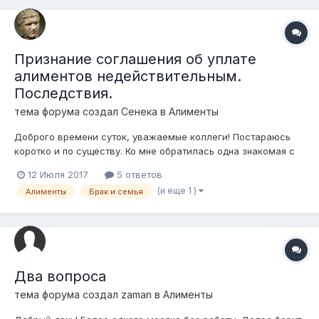
Признание соглашения об уплате
алиментов недействительным.
Последствия.
тема форума создал
Сенека
в
Алименты
Доброго времени суток, уважаемые коллеги! Постараюсь
коротко и по существу. Ко мне обратилась одна знакомая с
просьбой помочь в ситуации, при которой её бывший муж
12 Июля 2017
5 ответов
платит на двоих детей алименты в сумме 20 000 тенге (!).
(и еще 1 )
Алименты
Брак и семья
Дело в том, что при расторжении брака и разделе
имущества, экс-супруг выдв...
Два вопроса
тема форума создал
zaman
в
Алименты