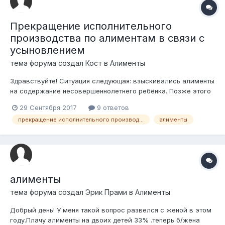
Прекращение исполнительного
производства по алиментам в связи с
усыновлением
тема форума создал
Кост
в
Алименты
Здравствуйте! Ситуация следующая: взыскивались алименты
на содержание несовершеннолетнего ребёнка. Позже этого
ребёнка усыновил отчим. Решение суда об усыновлении
29 Сентября 2017
9 ответов
предоставили гос.судисполнителю. По неизвестным
прекращение исполнительного производства
алименты
причинам, исполнительное производство не прекратили.
Спустя почти год, с даты вступления...
алименты
тема форума создал
Эрик Прами
в
Алименты
Добрый день! У меня такой вопрос развелся с женой в этом
году.Плачу алименты на двоих детей 33% .теперь б/жена