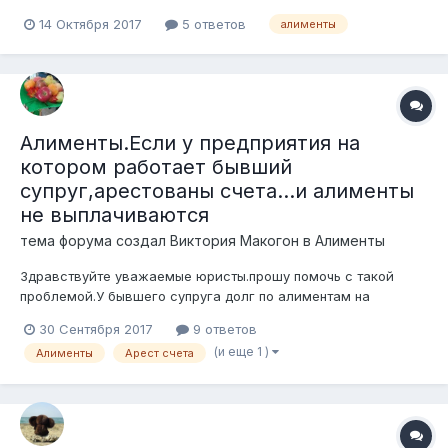
хочет подать на содержание матери на 50 %.Дело в том что
14 Октября 2017
5 ответов
алименты
я болен хронически в 2015 году поставили диагноз
Анкилозирующий спондилоартрит, или болезнь Бехтерева ,
ходил на костылях еле прише...
Алименты.Если у предприятия на
котором работает бывший
супруг,арестованы счета...и алименты
не выплачиваются
тема форума создал
Виктория Макогон
в
Алименты
Здравствуйте уважаемые юристы.прошу помочь с такой
проблемой.У бывшего супруга долг по алиментам на
несовершеннолетнюю дочку около миллиона.он несколько
30 Сентября 2017
9 ответов
месяцев назад устроился на предприятие,оплата была
(и еще 1 )
Алименты
Арест счета
несколько месяцев.потом платежи прекратились.через
исполнителя узнала,что у предприятия арестова...