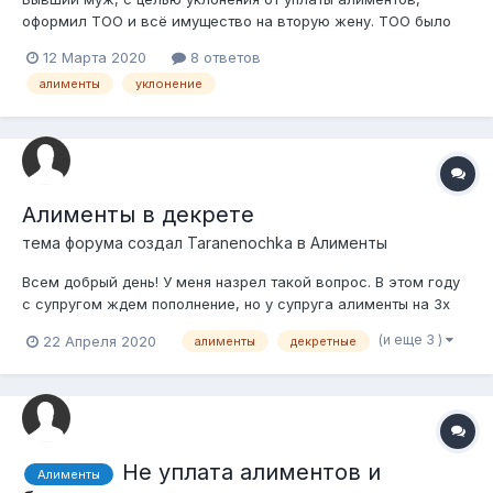
оформил ТОО и всё имущество на вторую жену. ТОО было
зарегистрировано на вторую жену уже когда они были в
12 Марта 2020
8 ответов
браке. Работают в ТОО они совместно. При этом бывший
алименты
уклонение
муж там числится на минимальной зарплате и
соответственно на ребёнка платит алименты в раз...
Алименты в декрете
тема форума создал
Taranenochka
в
Алименты
Всем добрый день! У меня назрел такой вопрос. В этом году
с супругом ждем пополнение, но у супруга алименты на 3х
детей от первых браков (долгая история). Не отнекиваемся,
(и еще 3 )
22 Апреля 2020
алименты
декретные
оплачиваем больше положенного официально с работы. В
сложившейся ситуации в связи с пополнением для
финансовой стабильности...
Не уплата алиментов и
Алименты