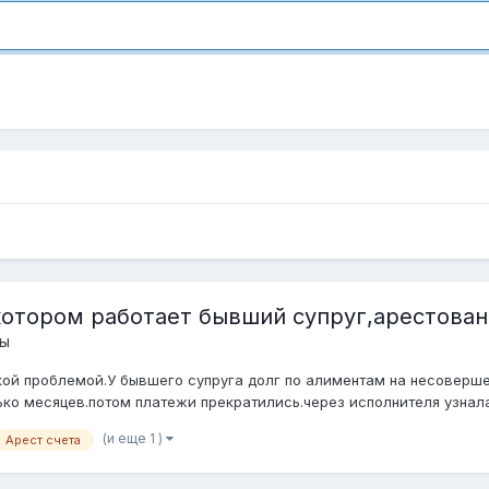
котором работает бывший супруг,арестован
ты
ой проблемой.У бывшего супруга долг по алиментам на несоверш
ко месяцев.потом платежи прекратились.через исполнителя узнала,
(и еще 1 )
Арест счета