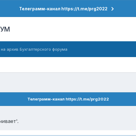
Телеграмм-канал https://t.me/prg2022
РУМ
 на архив Бухгалтерского форума
Телеграмм-канал https://t.me/prg2022
ивает'.