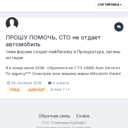
СОРТИРОВКА
ПРОШУ ПОМОЧЬ, СТО не отдает
автомобиль
тема форума создал
maiklfaraday
в
Прокуратура, органы
юстиции
Я в конце июля 2018г. Обратился на СТО «AWD Auto Service»
По адресу*** Осмотрев мою машину марки Mitsubishi Galant
1997 Г.В. Гос. Номер Механик сказал оставить мне машину на
30 Октября 2018
4 ответа
ремонт, при этом взяв ключи и техпаспорт, якобы для
(и еще 7 )
РУВД
АДВОКАТ
страховки при проверке со стороны правоохранительных
органов. В После...
Обратная связь
Cookie
ТОО "Компания ЮрИнфо"
Powered by Invision Community