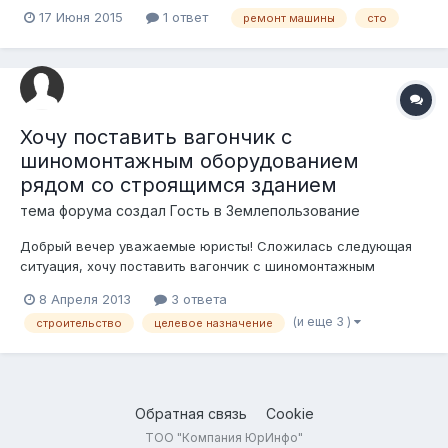
ДТП. Страховой случай признан. По условиям договора
17 Июня 2015
1 ответ
ремонт машины
сто
страхования, СТО от страхователя. Авто передали по
трехстороннему акту. СТО завершает ремонтные работы.
Будет трехсторонняя приемка. Пояс...
Хочу поставить вагончик с
шиномонтажным оборудованием
рядом со строящимся зданием
тема форума создал Гость в
Землепользование
Добрый вечер уважаемые юристы! Сложилась следующая
ситуация, хочу поставить вагончик с шиномонтажным
оборудованием рядом со строящимся зданием и оказывать в
8 Апреля 2013
3 ответа
нем услуги шиномонтажа! Обрисую полную картину, я
(и еще 3 )
строительство
целевое назначение
оформлен как ИП, арендовал участок под строительство
СТО, целевое направление ЗУ строи...
Обратная связь
Cookie
ТОО "Компания ЮрИнфо"