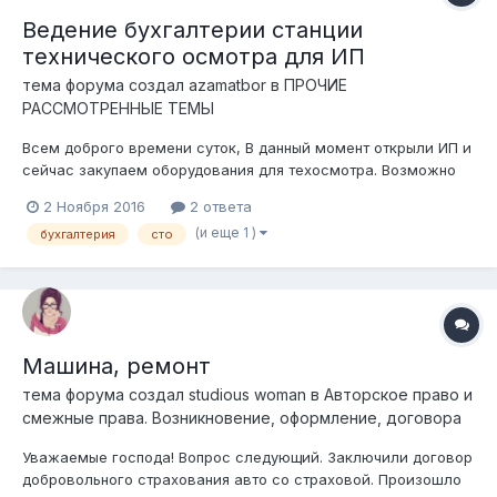
Ведение бухгалтерии станции
технического осмотра для ИП
тема форума создал
azamatbor
в
ПРОЧИЕ
РАССМОТРЕННЫЕ ТЕМЫ
Всем доброго времени суток, В данный момент открыли ИП и
сейчас закупаем оборудования для техосмотра. Возможно
ли ИП вести лично бухгалтерию, без привлечения
2 Ноября 2016
2 ответа
аутсорсинга и программы 1С? Какие документы необходимо
(и еще 1 )
бухгалтерия
сто
вести, а также вопрос с точки зрения предоставления
отчетности в Налоговую.
Машина, ремонт
тема форума создал
studious woman
в
Авторское право и
смежные права. Возникновение, оформление, договора
Уважаемые господа! Вопрос следующий. Заключили договор
добровольного страхования авто со страховой. Произошло