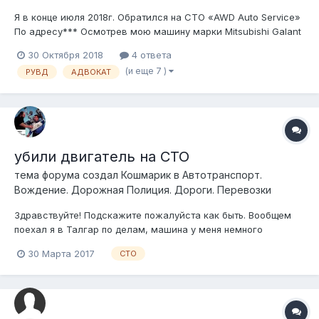
Я в конце июля 2018г. Обратился на СТО «AWD Auto Service»
По адресу*** Осмотрев мою машину марки Mitsubishi Galant
1997 Г.В. Гос. Номер Механик сказал оставить мне машину на
30 Октября 2018
4 ответа
ремонт, при этом взяв ключи и техпаспорт, якобы для
(и еще 7 )
РУВД
АДВОКАТ
страховки при проверке со стороны правоохранительных
органов. В После...
убили двигатель на СТО
тема форума создал
Кошмарик
в
Автотранспорт.
Вождение. Дорожная Полиция. Дороги. Перевозки
Здравствуйте! Подскажите пожалуйста как быть. Вообщем
поехал я в Талгар по делам, машина у меня немного
коптила, ну решил пока дела делаю отдать в сто для замены
30 Марта 2017
СТО
масло съемных колпачков, ну вообщем оставил им
автомобиль, пешком пошел разбираться со своими делами,
мне перезвонили сказали машина готов...