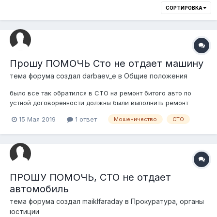
СОРТИРОВКА
Прошу ПОМОЧЬ Сто не отдает машину
тема форума создал
darbaev_e
в
Общие положения
было все так обратился в СТО на ремонт битого авто по
устной договоренности должны были выполнить ремонт
балки, телевизора, бампера, крыла, электроники, в итоге
15 Мая 2019
1 ответ
Мошеничество
СТО
телевизор, и запчасти по кузову привез я они поменяли и
покрасили я попросил о перищёте суммы но они отказывают
выдавать машину и снижать с...
ПРОШУ ПОМОЧЬ, СТО не отдает
автомобиль
тема форума создал
maiklfaraday
в
Прокуратура, органы
юстиции