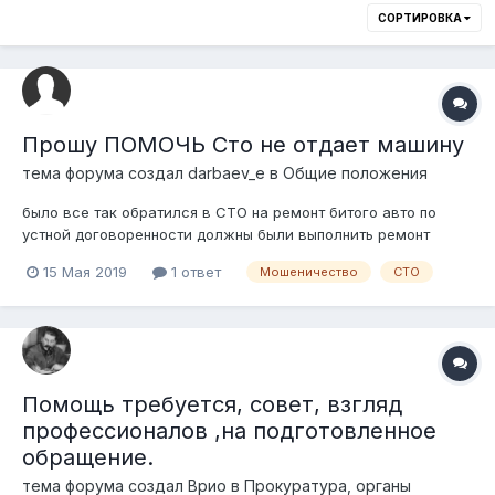
СОРТИРОВКА
Прошу ПОМОЧЬ Сто не отдает машину
тема форума создал
darbaev_e
в
Общие положения
было все так обратился в СТО на ремонт битого авто по
устной договоренности должны были выполнить ремонт
балки, телевизора, бампера, крыла, электроники, в итоге
15 Мая 2019
1 ответ
Мошеничество
СТО
телевизор, и запчасти по кузову привез я они поменяли и
покрасили я попросил о перищёте суммы но они отказывают
выдавать машину и снижать с...
Помощь требуется, совет, взгляд
профессионалов ,на подготовленное
обращение.
тема форума создал
Врио
в
Прокуратура, органы