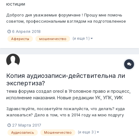
юстиции
Доброго дня уважаемые форумчане ! Прошу мне помочь
советом, профессиональным взглядом на подготовленное
мной обращение в прокуратуру области Костаная. Суть дела;
6 Апреля 2018
Несколько лет назад у меня вышла неприятность с
(и еще 1 )
Аферисты
мошеничество
человеком, меня нанял как рабочего, выполнить работы, тут
описывать обстоятел...
Копия аудиозаписи-действительна ли
экспертиза?
тема форума создал
oreol
в
Уголовное право и процесс,
исполнение наказания. Новые редакции УК, УПК, УИК
Здравствуйте, посоветуйте пожалуйста, что делать? куда
жаловаться? Дело в том, что в 2014 году на мою подругу
поступило заявление по факту мошенничества в особо
27 Марта 2017
крупном размере. Написал бывший клиент, который даже не
(и еще 3 )
Аудиозапись
Мошеничество
подписал договор на услуги аккредитива. В течении всего