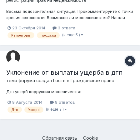
регистрация прав на недвижимость
Весьма подозрительная ситуация. Прокомментируйте с точки
зрения законности. Возможно ли мошенничество? Нашли
объявление о продаже квартиры. Позвонили. Оказалось, что
23 Октября 2014
3 ответа
попали к риэлторам. Нас предупредили, что показы будут
(и еще 5 )
Реиэлторы
продажа
бесплатными, но если мы приобретем любой из
предложенных вариантов, то з...
Уклонение от выплаты ущерба в дтп
тема форума создал Гость в
Гражданское право
Дтп ущерб коррупция мошеничество
9 Августа 2014
9 ответов
(и еще 2 )
Дтп
Ущерб
Обратная связь
Cookie