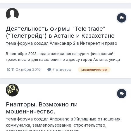
этого времени, а именно до...
Деятельность фирмы "Tele trade"
("Телетрейд") в Астане и Казахстане
тема форума создал
Александр 2
в
Интернет и право
В сентябре 2013 года я записался на курсы финансовой
грамотности для населения по адресу город Астана, улица
Кенесары 40, БК "7 континент", 19 этаж. 04.11.2013 года я
11 Октября 2016
7 ответов
мошеничество
принёс на курсы деньги 466.000 тенге (по курсу 2013 года),
меня попросил их принести сотрудник фирмы "Телетрейд"
Эльдарай Хайбулов (ф...
Риэлторы. Возможно ли
мошенничество.
тема форума создал
Angpuano
в
Жилищные отношения,
коммуналка, землепользование, строительство,