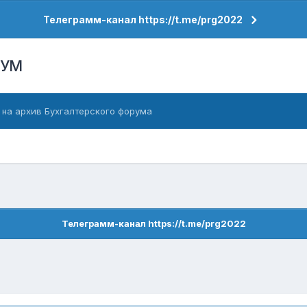
Телеграмм-канал https://t.me/prg2022
РУМ
 на архив Бухгалтерского форума
Телеграмм-канал https://t.me/prg2022