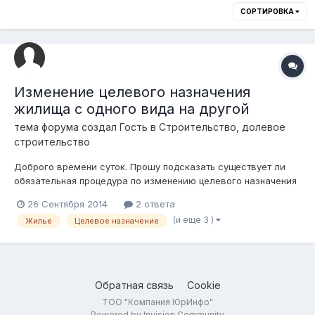
СОРТИРОВКА
Изменение целевого назначения
жилища с одного вида на другой
тема форума создал Гость в
Строительство, долевое
строительство
Доброго времени суток. Прошу подсказать существует ли
обязательная процедура по изменению целевого назначения
жилища с одного вида на другой, например с общежития на
26 Сентября 2014
2 ответа
квартиру? Если да, то какими НПА регулируется данный
(и еще 3 )
Жилье
Целевое назначение
процесс, а также куда можно обратится за подробной
информацией? Второй вопро...
Обратная связь
Cookie
ТОО "Компания ЮрИнфо"
Powered by Invision Community