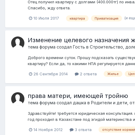
Отец получил квартиру с долгами (400.000тг) по инва
Спасибо, жду ответа.
(и ещ
10 Июля 2017
квартира
Приватизация
Изменение целевого назначения ж
тема форума создал Гость в
Строительство, дол
Доброго времени суток. Прошу подсказать существуе
квартиру? Если да, то какими НПА регулируется данн
26 Сентября 2014
2 ответа
Жилье
Цел
права матери, имеющей тройню
тема форума создал
дашка
в
Родители и дети, о
Здравствуйте! требуется юридическая консультация. 
год проходил в Казахстане под эгидой материнства и
14 Ноября 2012
3 ответа
отсутствие корми