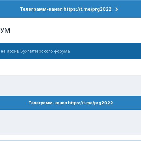
Телеграмм-канал https://t.me/prg2022
РУМ
 на архив Бухгалтерского форума
Телеграмм-канал https://t.me/prg2022