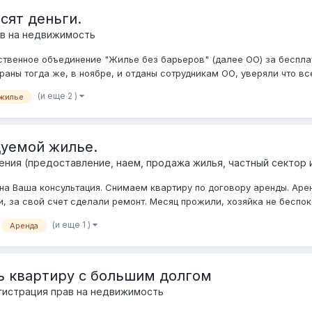
сят деньги.
ав на недвижимость
ественное объединение "Жилье без барьеров" (далее ОО) за беспл
ны тогда же, в ноябре, и отданы сотрудникам ОО, уверяли что все 
(и еще 2 )
жилье
дуемой жилье.
ия (предоставление, наем, продажа жилья, частный сектор и 
 Ваша консультация. Снимаем квартиру по договору аренды. Аренду
, за свой счет сделали ремонт. Месяц прожили, хозяйка не беспок
(и еще 1 )
Аренда
ь квартиру с большим долгом
егистрация прав на недвижимость