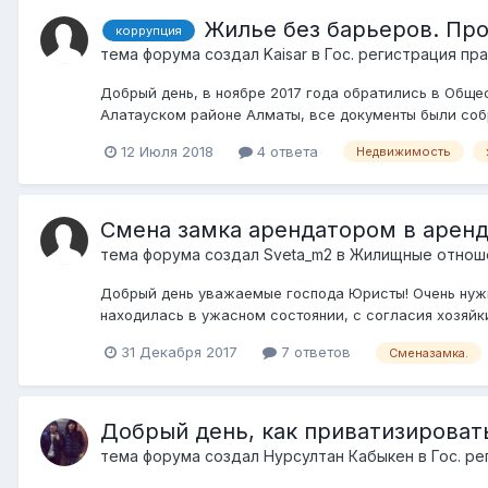
Жилье без барьеров. Про
коррупция
тема форума создал
Kaisar
в
Гос. регистрация пр
Добрый день, в ноябре 2017 года обратились в Общ
Алатауском районе Алматы, все документы были собра
12 Июля 2018
4 ответа
Недвижимость
Смена замка арендатором в арен
тема форума создал
Sveta_m2
в
Жилищные отношен
Добрый день уважаемые господа Юристы! Очень нужна
находилась в ужасном состоянии, с согласия хозяйки
31 Декабря 2017
7 ответов
Сменазамка.
Добрый день, как приватизироват
тема форума создал
Нурсултан Кабыкен
в
Гос. р