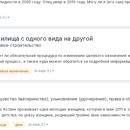
лидности в 2005 году. Отец умер в 2010 году. Могу ли я (его сын) п
е 3 )
илища с одного вида на другой
евое строительство
т ли обязательная процедура по изменению целевого назначения ж
ый процесс, а также куда можно обратится за подробной информаци
(и еще 3 )
евое назначение
тцовство (материнство), усыновление (удочерение), права и о
в Астане проживает одна молодая женщина, которая в мае 2011 в з
 детства. по указу женщине, родившей тройню (вне зависимости по
(и еще 3 )
льца
дети