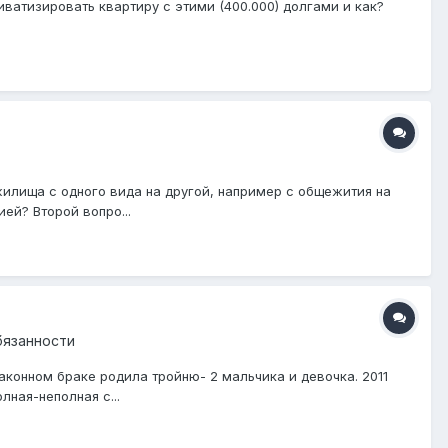
риватизировать квартиру с этими (400.000) долгами и как?
илища с одного вида на другой, например с общежития на
ей? Второй вопро...
бязанности
аконном браке родила тройню- 2 мальчика и девочка. 2011
лная-неполная с...