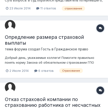
Суть вопроса: В суд обратился представитель потерпевшего,
с исковыми требованиями взыскать со страховой компании
23 Июля 2014
11 ответов
страхование
виновника страховую выплату. При этом, потерпевшим не
был предоставлен документ подтверждающий факт
наступления страхового случая...
Опредление размера страховой
выплаты
тема форума создал Гость в
Гражданское право
Добрый день, уважаемые коллеги! Помогите правильно
понять норму Закона об обязательном страховании ГПО
владельцев ТС: Статья 24. Определение размера страховой
2 Июля 2014
6 ответов
Страхование
выплаты 1. Предельный объем ответственности страховщика
по одному страховому случаю (страховая сумма)
составляет (в месячных расчетных...
Отказ страховой компании по
страхованию работника от несчастных