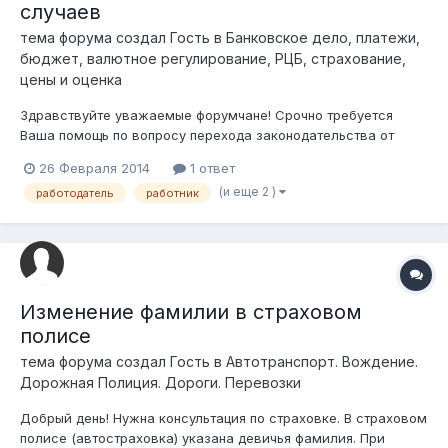
случаев
тема форума создал Гость в
Банковское дело, платежи,
бюджет, валютное регулирование, РЦБ, страхование,
цены и оценка
Здравствуйте уважаемые форумчане! Срочно требуется
Ваша помощь по вопросу перехода законодательства от
"Обязательного страхования ГПО работодателя за
26 Февраля 2014
1 ответ
причинение вреда жизни и здоровью работника при
(и еще 2 )
работодатель
работник
исполнении им трудовых (служебных) обязанностей" (далее -
ОГПОР) и вступивших в силу 19.02.2010г. и...
Изменение фамилии в страховом
полисе
тема форума создал Гость в
Автотранспорт. Вождение.
Дорожная Полиция. Дороги. Перевозки
Добрый день! Нужна консультация по страховке. В страховом
полисе (автостраховка) указана девичья фамилия. При