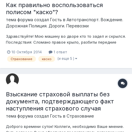
Как правильно воспользоваться
полисом "каско"?
тема форума создал Гость в
Автотранспорт. Вождение.
Дорожная Полиция. Дороги. Перевозки
Здравствуйте! Мою машину во дворе кто то задел и скрылся.
Последствия: Сломано правое крыло, разбиты передние
правые фара и противотуманник, слетела краска с бампера.
10 Октября 2014
1 ответ
Машина застрахована Каско. Подскажите пожалуйста,
(и еще 5 )
Страхование
каско
должны ли Каско мне возместить ущерб? Нужно ли будет
приобретать Каско снова в слу...
Взыскание страховой выплаты без
документа, подтверждающего факт
наступления страхового случая
тема форума создал Гость в
Страхование
Доброго времени суток! Коллеги, необходимо Ваше мнение.