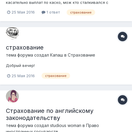
касательно выплат по каско, мож кто сталкивался с
подобным случаем, помогите Недавно у меня произошел
25 Мая 2016
1 ответ
страхование
страховой случай, а именно не установленное лицо разбило
боковое стекло моей машины и вытащило антирадар. Увидев
это я тут же вызвал патрульных...
страхование
тема форума создал
Капаш
в
Страхование
Добрый вечер!
25 Мая 2016
страхование
Страхование по английскому
законодательству
тема форума создал
studious woman
в
Право
иностранных государств