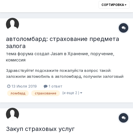
СОРТИРОВКА
автоломбард: страхование предмета
залога
тема форума создал
Jasam
в
Хранение, поручение,
комиссия
Здравствуйте! подскажите пожалуйста вопрос такой:
заложили автомобиль в автоломбард, получили залоговый
билет и договор залога с передачей предмета залога
13 Июля 2019
1 ответ
залогодержателю. ни в одном из этих документов не
(и еще 2 )
ломбард
страхование
предусмотрено ответственности ломбарда по страхованию
предмета залога. можно ли признать этот д...
Закуп страховых услуг