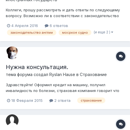
Коллеги, прошу рассмотреть и дать ответы по следующему
вопросу. Возможно ли в соответствии с законодательство
Англии заключение договора добровольного страхования
4 Апреля 2016
6 ответов
морского судна, где Страхователь (резидент Англии),
(и еще 2 )
законодательство англии
мосркое судно
Страховщик (резидент Англии), выгодоприобретатель -
резидент РК.
Нужна консультация.
тема форума создал
Ryslan Hause
в
Страхование
Здравствуйте! Оформил кредит на машину, получил
инвалидность по болезни, страховая компания говорит что
жизнь не страхуется по каско, хотя в договоре указано что
18 Февраля 2015
2 ответа
страхование
если получил инвалидность то возмещается. Кто-нить
сталкивался с этим, расскажите по подробнее кто
сталкивался. Заранее благодарю.