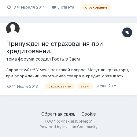
подписании она не обратила внимание на этот момент (дело
18 Февраля 2014
3 ответа
страхование
было уже вечером, она пришла в Магнум и решила заодно
застраховать, а так как была с детьми, то естественно -
торопилась) , и тольк...
Принуждение страхования при
кредитовании.
тема форума создал Гость в
Заем
Здравствуйте! У меня вот такой вопрос. Могут ли кредиторы,
при оформлении какого-либо товара в кредит, обязывать
тебя на приобретение страховки на выплату!? Недавно узнал,
(и еще 2 )
14 Июля 2013
страхование
заем
что такая страховка не является обязательной и что
кредиторы нарушают закон, когда говорят, что она
обязательная. Если эт...
Обратная связь
Cookie
ТОО "Компания ЮрИнфо"
Powered by Invision Community