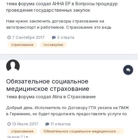
тема форума создал
АННА ЕР
в
Вопросы процедур
проведения государственных закупок
Нам нужно заключить договоры страхование на
автотранспорт и работников. Страхование это ведь
лицензированный вид деятельности, обязательно проводить
7 Сентября 2017
3 ответа
закупку на портале гос. закупок способом конкурс?
страхование
госзакупки
Обязательное социальное
медицинское страхование
тема форума создал
Atina
в
Страхование
Добрый день. Исполнитель по Договору ГПХ уехала на ПМЖ
в Германию, но будет продолжать предоставлять услуги по
ГПХ для ТОО РК. В этой ситуации ей нужно платить взносы в
13 Июля 2017
11 ответов
фонд по ОСМС? Ели нет, кому и какие документы ей нужо
страхование
Обязательное социальное медицинское страхование
предоставить, чтобы не платить эти взоны? спасибо заранее.
(и еще 2 )