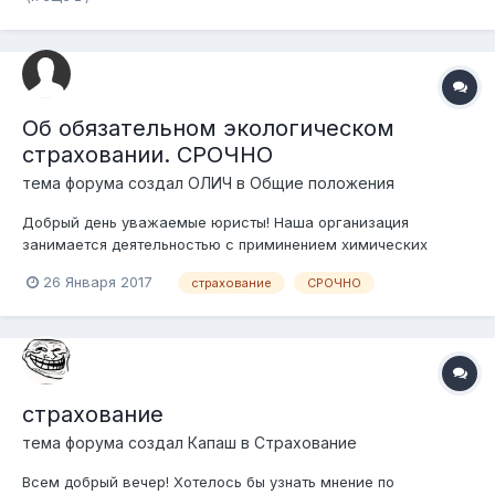
Об обязательном экологическом
страховании. СРОЧНО
тема форума создал
ОЛИЧ
в
Общие положения
Добрый день уважаемые юристы! Наша организация
занимается деятельностью с приминением химических
веществ и выделение газа с нашей котельной воздействует
26 Января 2017
страхование
СРОЧНО
на атмосферный воздух более 50 тонн вредного вещества в
год. Согласно приказу министра энергетики "Об
утверждении Перечня экологически опасных ви...
страхование
тема форума создал
Капаш
в
Страхование
Всем добрый вечер! Хотелось бы узнать мнение по