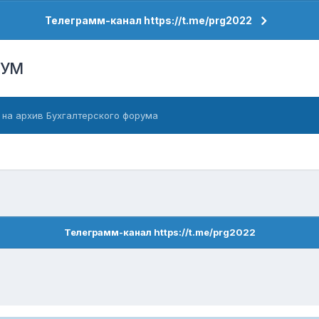
Телеграмм-канал https://t.me/prg2022
РУМ
 на архив Бухгалтерского форума
Телеграмм-канал https://t.me/prg2022