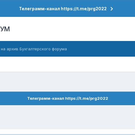
Телеграмм-канал https://t.me/prg2022
РУМ
 на архив Бухгалтерского форума
Телеграмм-канал https://t.me/prg2022