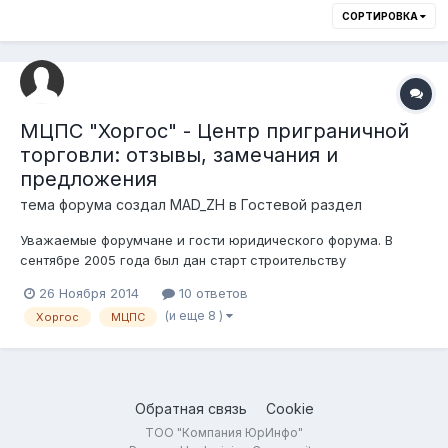
СОРТИРОВКА
МЦПС "Хоргос" - Центр приграничной
торговли: отзывы, замечания и
предложения
тема форума создал
MAD_ZH
в
Гостевой раздел
Уважаемые форумчане и гости юридического форума. В
сентябре 2005 года был дан старт строительству
уникального и беспрецедентного, не имеющего аналогов в
26 Ноября 2014
10 ответов
мировой практике, международного казахстанско-
(и еще 8 )
Хоргос
МЦПС
китайского проекта "Создание Международного центра
приграничного сотрудничества "Хоргос" (далее - МЦ...
Обратная связь
Cookie
ТОО "Компания ЮрИнфо"