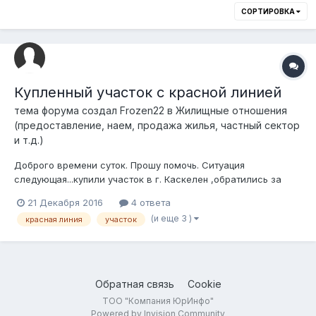
СОРТИРОВКА
Купленный участок с красной линией
тема форума создал
Frozen22
в
Жилищные отношения
(предоставление, наем, продажа жилья, частный сектор
и т.д.)
Доброго времени суток. Прошу помочь. Ситуация
следующая...купили участок в г. Каскелен ,обратились за
услугами в ТОО, которая за эннную сумму денег бегает и
21 Декабря 2016
4 ответа
делает разрешение на строительство дома,проект и
(и еще 3 )
красная линия
участок
тд...вообщем залили фундамент,а теперь нам в архетиктуре
говорят,мол на участке у вас возмож...
Обратная связь
Cookie
ТОО "Компания ЮрИнфо"
Powered by Invision Community