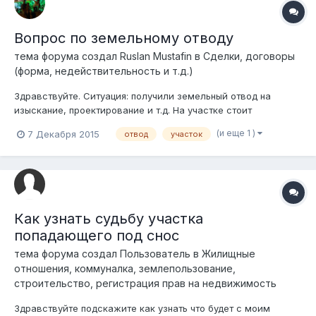
Вопрос по земельному отводу
тема форума создал
Ruslan Mustafin
в
Сделки, договоры
(форма, недействительность и т.д.)
Здравствуйте. Ситуация: получили земельный отвод на
изыскание, проектирование и т.д. На участке стоит
недострой предыдущего получателя земельного отвода
(и еще 1 )
7 Декабря 2015
отвод
участок
(срок прошел). Вопрос: какие меры нужно принять, чтобы
предыдущее юр.лицо снесло свой недострой или какие
гос.органы (архитектура, гаск и т.п.) мог...
Как узнать судьбу участка
попадающего под снос
тема форума создал
Пользователь
в
Жилищные
отношения, коммуналка, землепользование,
строительство, регистрация прав на недвижимость
Здравствуйте подскажите как узнать что будет с моим