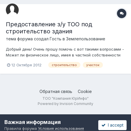
земком Алматы (на Ауэзо...
Предоставление з/у ТОО под
строительство здания
тема форума создал Гость в
Землепользование
Добрый день! Очень прошу помочь с вот такими вопросами -
Может ли физическое лицо, имея в частной собственности
земельный участок, сдать его в долгосрочную аренду
12 Октября 2012
строительство
участок
частной компании, которая хочет на этом участке построить
высотное здание (целевое назначение з/у позволяет)? Каким
образом все это офор...
Обратная связь
Cookie
ТОО "Компания ЮрИнфо"
Powered by Invision Community
Важная информация
I accept
Правила форума
Условия использования