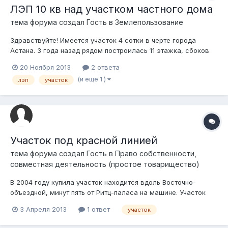
ЛЭП 10 кв над участком частного дома
тема форума создал Гость в
Землепользование
Здравствуйте! Имеется участок 4 сотки в черте города
Астана. 3 года назад рядом построилась 11 этажка, сбоков
соседи построили новые дома, подняли грунт, дом оказался
20 Ноября 2013
2 ответа
в яме и пришел в аварийное состояние, пришлось участок
(и еще 1 )
лэп
участок
забросить. Сейчас возник вопрос о строительстве нового
дома. Участок в обще...
Участок под красной линией
тема форума создал Гость в
Право собственности,
совместная деятельность (простое товарищество)
В 2004 году купила участок находится вдоль Восточно-
объездной, минут пять от Ритц-паласа на машине. Участок
относился к Талгарскому району, осенью в земкоме Талгара
3 Апреля 2013
1 ответ
участок
нам сказали, что этот район переводят в Медеуский. Мы
подали заявление на перевод участка из области в город в