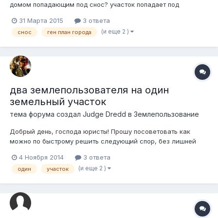
домом попадающим под снос? участок попадает под
реконструкцию и по одной из версий там будет дорога и
31 Марта 2015
3 ответа
продать участок я смогу только государству по другой
(и еще 2 )
снос
ген план города
версии там будут строить жилой многоквартирный дом, как
знать точно? и как оценить стоимость...
два землепользователя на один
земельный участок
тема форума создал
Judge Dredd
в
Землепользование
Добрый день, господа юристы! Прошу посоветовать как
можно по быстрому решить следующий спор, без лишней
возни. Может будут идеи или кто уже сталкивался с похожей
4 Ноября 2014
3 ответа
ситуацией. Вопрос в следующем. Наша компания изымала
(и еще 2 )
один
участок
земельные участки для строительства одного крупного
объекта. Проек...