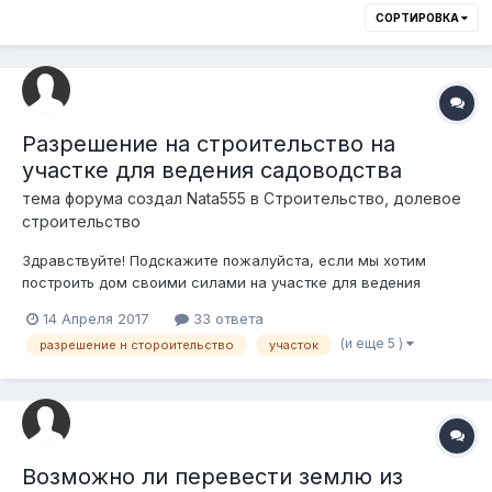
СОРТИРОВКА
Разрешение на строительство на
участке для ведения садоводства
тема форума создал
Nata555
в
Строительство, долевое
строительство
Здравствуйте! Подскажите пожалуйста, если мы хотим
построить дом своими силами на участке для ведения
садоводства, обязательно ли получать разрешение на
14 Апреля 2017
33 ответа
строительство? В архитектуре требуют топосъемку, проект,
(и еще 5 )
разрешение н стороительство
участок
экспертизу проекта, тех надзор, договор подряда, авторский
надзор. Разве при строительстве...
Возможно ли перевести землю из