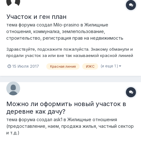
Участок и ген план
тема форума создал
Milo-prasino
в
Жилищные
отношения, коммуналка, землепользование,
строительство, регистрация прав на недвижимость
Здравствуйте, подскажите пожалуйста. Знакому обманули и
продали участок за или вне так называемой красной линией
( простите совершенно не смыслю в терминологии) она
(и еще 1 )
15 Июля 2017
Красная линия
ИЖС
узнала об этом лишь тогда когда оформляла уже
построенный дом. Планирую купить участок в новом районе
под ИЖС но по слухам...
Можно ли оформить новый участок в
деревне как дачу?
тема форума создал
ask1
в
Жилищные отношения
(предоставление, наем, продажа жилья, частный сектор
и т.д.)