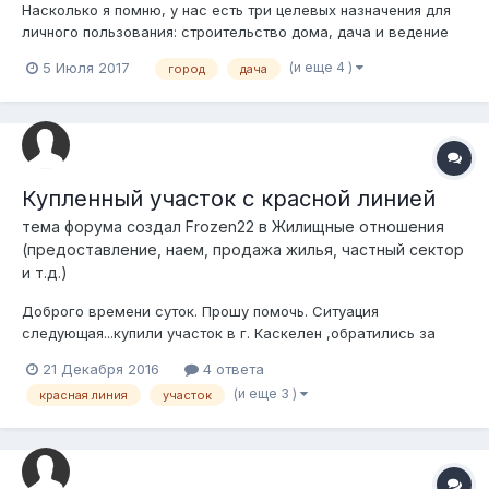
Насколько я помню, у нас есть три целевых назначения для
личного пользования: строительство дома, дача и ведение
хозяйства. В зависимости от назначения меняется площадь
(и еще 4 )
5 Июля 2017
город
дача
"бесплатного" предоставленной площади. Вопрос
заключается в том, можно ли оформить новый участок для
дачного строительства на улице...
Купленный участок с красной линией
тема форума создал
Frozen22
в
Жилищные отношения
(предоставление, наем, продажа жилья, частный сектор
и т.д.)
Доброго времени суток. Прошу помочь. Ситуация
следующая...купили участок в г. Каскелен ,обратились за
услугами в ТОО, которая за эннную сумму денег бегает и
21 Декабря 2016
4 ответа
делает разрешение на строительство дома,проект и
(и еще 3 )
красная линия
участок
тд...вообщем залили фундамент,а теперь нам в архетиктуре
говорят,мол на участке у вас возмож...