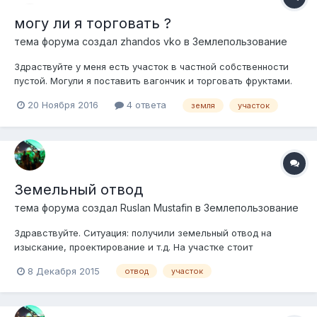
могу ли я торговать ?
тема форума создал
zhandos vko
в
Землепользование
Здраствуйте у меня есть участок в частной собственности
пустой. Могули я поставить вагончик и торговать фруктами.
Ип имеется ккм и вид на эту деятельность. Но участок
20 Ноября 2016
4 ответа
земля
участок
предназначен под ижс.
Земельный отвод
тема форума создал
Ruslan Mustafin
в
Землепользование
Здравствуйте. Ситуация: получили земельный отвод на
изыскание, проектирование и т.д. На участке стоит
недострой предыдущего получателя земельного отвода
8 Декабря 2015
отвод
участок
(срок у него прошел). Вопрос: какие меры нужно принять,
чтобы предыдущее юр.лицо снесло свой недострой или
какие гос.органы (архитектура, гаск и т....