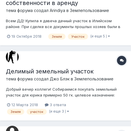
собственности в аренду
тема форума создал
Arindiya
в
Землепользование
Всем ДД! Купила я давеча дачный участок в Илийском
районе. При сделке все документы прошлых хозяев были в
порядке: госакт на право частной собственности, договор
(и еще 5 )
19 Октября 2018
Земля
Участок
купли-продажи от предыдущих владельцев, даже техпаспорт
на подобие дома. Нотариусом все документы были
проверены, сделка совершена. В проц...
Делимый земельный участок
тема форума создал
Джо Блэк
в
Землепользование
Добрый вечер коллеги! Собираемся покупать земельный
участок для юрика примерно 50 гк. целевое назначение:
Строительство вахтового городка. В скором времени акимат
12 Марта 2018
3 ответа
намечает аукцион. Вопрос можно ли этот участок сделать
(и еще 3 )
Земля
участок
делимым (10х40) прямо во время заключения договора
купли-продажи? Или же после тог...