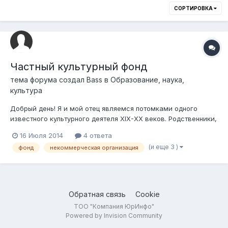
СОРТИРОВКА
Частный культурный фонд
тема форума создал
Bаss
в
Образование, наука,
культура
Добрый день! Я и мой отец являемся потомками одного
известного культурного деятеля XIX-XX веков. Родственники,
многочисленные друзья семьи и просто некоторые,
16 Июля 2014
4 ответа
уважающие имя предка, люди имеют желание делать
(и еще 3 )
фонд
некоммерческая организация
пожертвования для дальнейшего изучения культурного
наследия нашего пращура, открытия музея,...
Обратная связь
Cookie
ТОО "Компания ЮрИнфо"
Powered by Invision Community