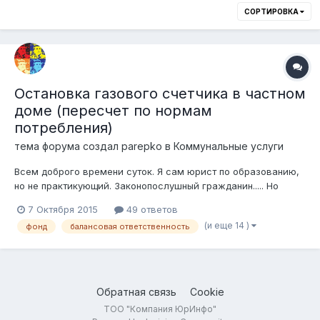
СОРТИРОВКА
Остановка газового счетчика в частном
доме (пересчет по нормам
потребления)
тема форума создал
parepko
в
Коммунальные услуги
Всем доброго времени суток. Я сам юрист по образованию,
но не практикующий. Законопослушный гражданин..... Но
попал в ситуацию, в котрой прошу вашего
7 Октября 2015
49 ответов
профессионального взгялда и совета. Частный дом, Алматы,
(и еще 14 )
фонд
балансовая ответственность
март месяц, фондовый газовый счетчик остановился и был
слышан запах газа. По моей и...
Обратная связь
Cookie
ТОО "Компания ЮрИнфо"