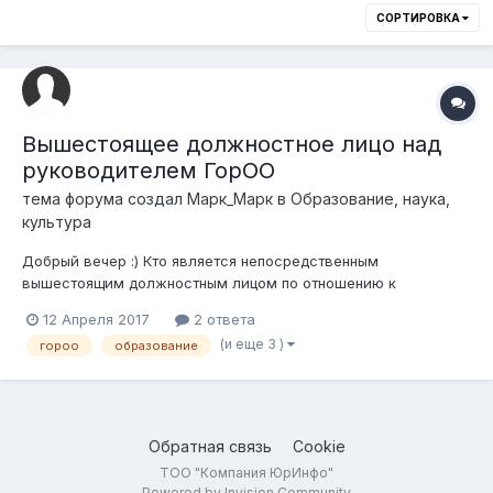
СОРТИРОВКА
Вышестоящее должностное лицо над
руководителем ГорОО
тема форума создал
Марк_Марк
в
Образование, наука,
культура
Добрый вечер :) Кто является непосредственным
вышестоящим должностным лицом по отношению к
руководителю городского отдела образования?
12 Апреля 2017
2 ответа
Руководитель Управления образования области? Спасибо :)
(и еще 3 )
гороо
образование
Обратная связь
Cookie
ТОО "Компания ЮрИнфо"
Powered by Invision Community