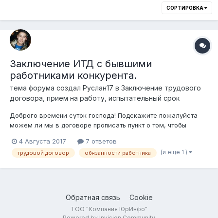
СОРТИРОВКА
Заключение ИТД с бывшими
работниками конкурента.
тема форума создал
Руслан17
в
Заключение трудового
договора, прием на работу, испытательный срок
Доброго времени суток господа! Подскажите пожалуйста
можем ли мы в договоре прописать пункт о том, чтобы
"работник не имел право работать у нашего конкурента в
4 Августа 2017
7 ответов
течении __ лет" т.к. именно от этого конкурента он и перешел
(и еще 1 )
трудовой договор
обязанности работника
к нам. И второй вопрос: Можем ли мы прописать еще одно
основание расторжени...
Обратная связь
Cookie
ТОО "Компания ЮрИнфо"
Powered by Invision Community