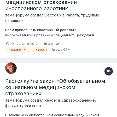
медицинском страховании
иностранного работник
тема форума создал
Electrolux
в
Работа, трудовые
отношения
Всем привет! Есть иностранный работник,
высококвалифицированный специалист. Гражданин
Узбекистана. Работает по трудовому договору в ТОО на
25 Августа 2017
3 ответа
основании разрешения на привлечение иностранной рабочей
(и еще 6 )
иностранец
взносы
силы сроком на один год. Надо ли работодателю оплачивать
за такого работника взносы ОСМС?...
Растолкуйте закон «Об обязательном
социальном медицинском
страховании»
тема форума создал
Reader
в
Здравоохранение,
физкультура и спорт
В законе «Об обязательном социальном медицинском