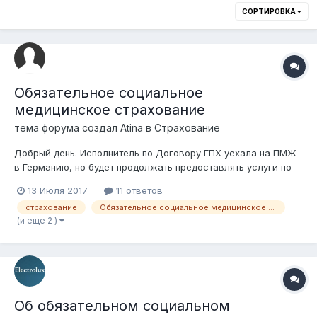
СОРТИРОВКА
Обязательное социальное
медицинское страхование
тема форума создал
Atina
в
Страхование
Добрый день. Исполнитель по Договору ГПХ уехала на ПМЖ
в Германию, но будет продолжать предоставлять услуги по
ГПХ для ТОО РК. В этой ситуации ей нужно платить взносы в
13 Июля 2017
11 ответов
фонд по ОСМС? Ели нет, кому и какие документы ей нужо
страхование
Обязательное социальное медицинское страхование
предоставить, чтобы не платить эти взоны? спасибо заранее.
(и еще 2 )
Об обязательном социальном