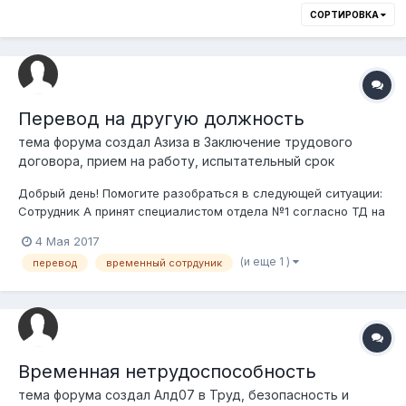
СОРТИРОВКА
Перевод на другую должность
тема форума создал
Азиза
в
Заключение трудового
договора, прием на работу, испытательный срок
Добрый день! Помогите разобраться в следующей ситуации:
Сотрудник А принят специалистом отдела №1 согласно ТД на
неопределенный срок, затем сотрудника А переводят
4 Мая 2017
временно в другой отдел №2 на период отпуска по уходу за
(и еще 1 )
перевод
временный сотрдуник
ребенком другого работника. В отделе №2 образовалась
вакансия ведущего сп...
Временная нетрудоспособность
тема форума создал
Алд07
в
Труд, безопасность и