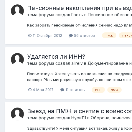
Пенсионные накопления при выез
тема форума создал Гость в
Пенсионное обеспеч
Как забрать пенсионные отчисления сеичас,надо плат
11 Октября 2012
56 ответов
пмж
пенс
Удаляется ли ИНН?
тема форума создал
allreiv
в
Документирование и
Приветствую! Хотел узнать ваше мнение по следующе
паспорт РК в миграционную службу, но при этом я не 
4 Мая 2017
11 ответов
инн
пмж
Выезд на ПМЖ и снятие с воинско
тема форума создал
Нури111
в
Оборона, воинская
Здравствуйте! У меня ситуация вот такая. Живу в Ко