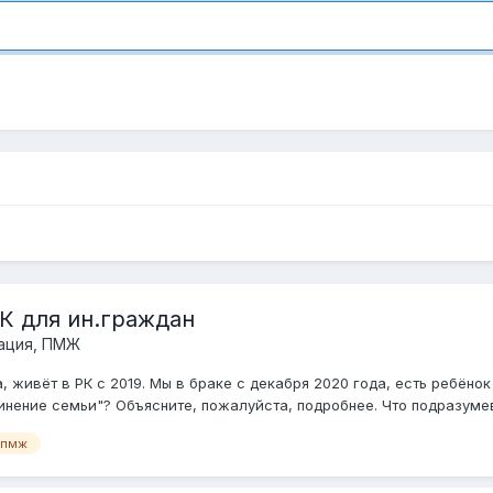
К для ин.граждан
рация, ПМЖ
, живёт в РК с 2019. Мы в браке с декабря 2020 года, есть ребёно
инение семьи"? Объясните, пожалуйста, подробнее. Что подразумев
пмж