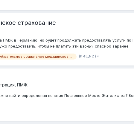
нское страхование
а ПМЖ в Германию, но будет продолжать предоставлять услуги по Г
ужо предоставить, чтобы не платить эти взоны? спасибо заранее.
(и еще 2 )
Обязательное социальное медицинское страхование
страция, ПМЖ
ожно найти определения понятия Постоянное Место Жительства? Ког