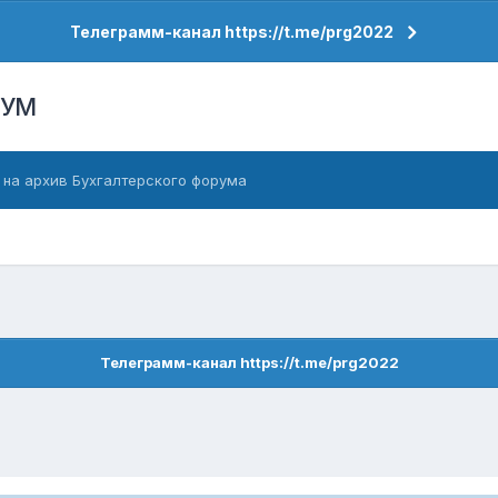
Телеграмм-канал https://t.me/prg2022
РУМ
 на архив Бухгалтерского форума
Телеграмм-канал https://t.me/prg2022