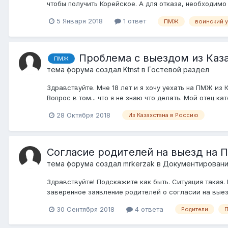
чтобы получить Корейское. А для отказа, необходимо
5 Января 2018
1 ответ
ПМЖ
воинский у
Проблема с выездом из Каз
ПМЖ
тема форума создал
Ktnst
в
Гостевой раздел
Здравствуйте. Мне 18 лет и я хочу уехать на ПМЖ из 
Вопрос в том... что я не знаю что делать. Мой отец к
28 Октября 2018
Из Казахстана в Россию
Согласие родителей на выезд на
тема форума создал
mrkerzak
в
Документировани
Здравствуйте! Подскажите как быть. Ситуация такая
заверенное заявление родителей о согласии на выез
30 Сентября 2018
4 ответа
Родители