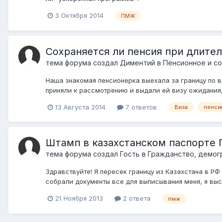
3 Октября 2014
ПМЖ
Сохраняется ли пенсия при длите
тема форума создал
Диментий
в
Пенсионное и с
Наша знакомая пенсионерка выехала за границу по в
приняли к рассмотрению и выдали ей визу ожидания, 
13 Августа 2014
7 ответов
Виза
пенси
Штамп в казахстанском паспорте
тема форума создал Гость в
Гражданство, демог
Здравствуйте! Я пересек границу из Казахстана в РФ в
собрали документы все для выписывания меня, я высла
21 Ноября 2013
2 ответа
пмж