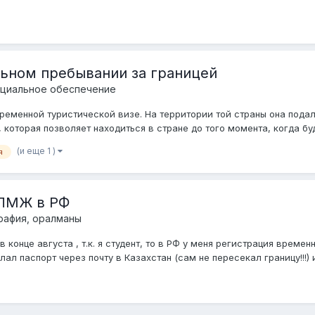
льном пребывании за границей
оциальное обеспечение
ременной туристической визе. На территории той страны она пода
которая позволяет находиться в стране до того момента, когда буд
(и еще 1 )
я
 ПМЖ в РФ
рафия, оралманы
 конце августа , т.к. я студент, то в РФ у меня регистрация времен
л паспорт через почту в Казахстан (сам не пересекал границу!!!) и 