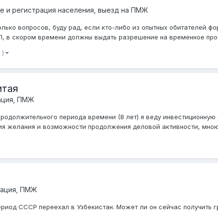
 и регистрация населения, выезд на ПМЖ
лько вопросов, буду рад, если кто-либо из опытных обитателей фо
ВП, в скором времени должны выдать разрешение на временное прож
 )
итая
ация, ПМЖ
продолжительного периода времени (8 лет) я веду инвестиционную 
ия желания и возможности продолжения деловой активности, мною 
рация, ПМЖ
период СССР переехал в Узбекистан. Может ли он сейчас получить 