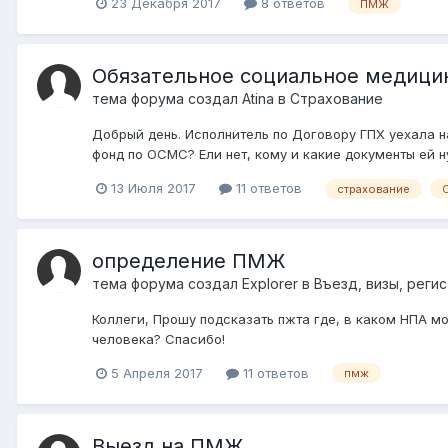
23 Декабря 2017
8 ответов
ПМЖ
Обязательное социальное медици
тема форума создал
Atina
в
Страхование
Добрый день. Исполнитель по Договору ГПХ уехала н
фонд по ОСМС? Ели нет, кому и какие документы ей н
13 Июля 2017
11 ответов
страхование
определение ПМЖ
тема форума создал
Explorer
в
Въезд, визы, реги
Коллеги, Прошу подсказать пжта где, в каком НПА м
человека? Спасибо!
5 Апреля 2017
11 ответов
пмж
Выезд на ПМЖ