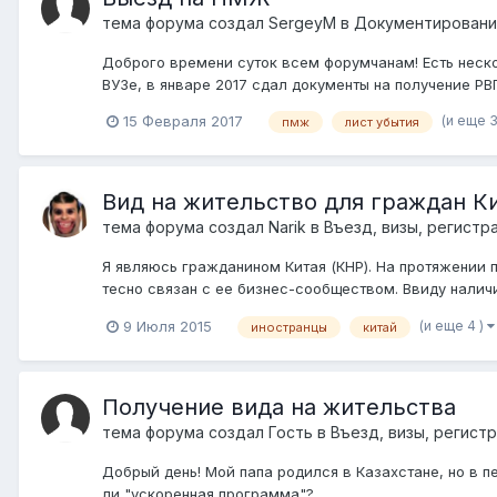
тема форума создал
SergeyM
в
Документирование
Доброго времени суток всем форумчанам! Есть неско
ВУЗе, в январе 2017 сдал документы на получение Р
(и еще 3
15 Февраля 2017
пмж
лист убытия
Вид на жительство для граждан К
тема форума создал
Narik
в
Въезд, визы, регистр
Я являюсь гражданином Китая (КНР). На протяжении 
тесно связан с ее бизнес-сообществом. Ввиду налич
(и еще 4 )
9 Июля 2015
иностранцы
китай
Получение вида на жительства
тема форума создал Гость в
Въезд, визы, регист
Добрый день! Мой папа родился в Казахстане, но в 
ли "ускоренная программа"?