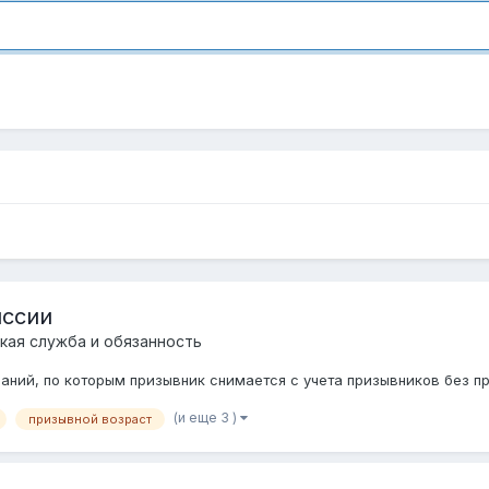
иссии
кая служба и обязанность
аний, по которым призывник снимается с учета призывников без п
(и еще 3 )
призывной возраст