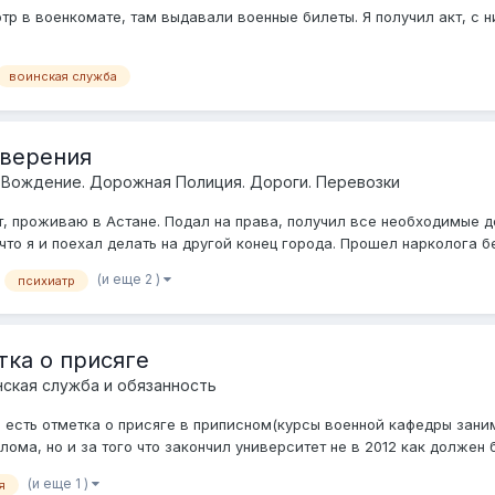
тр в военкомате, там выдавали военные билеты. Я получил акт, с н
воинская служба
оверения
 Вождение. Дорожная Полиция. Дороги. Перевозки
нт, проживаю в Астане. Подал на права, получил все необходимые д
то я и поехал делать на другой конец города. Прошел нарколога без
(и еще 2 )
психиатр
тка о присяге
нская служба и обязанность
, есть отметка о присяге в приписном(курсы военной кафедры зани
ма, но и за того что закончил университет не в 2012 как должен бы
(и еще 1 )
я