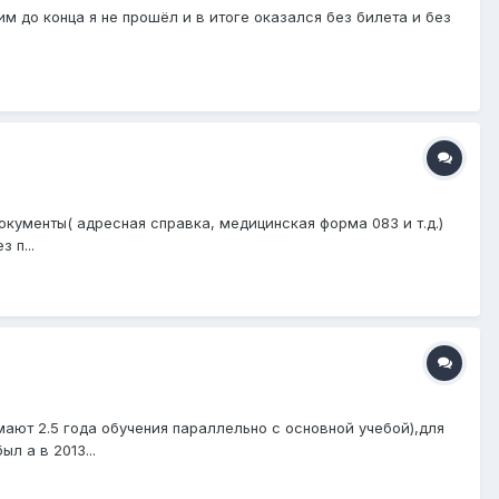
им до конца я не прошёл и в итоге оказался без билета и без
окументы( адресная справка, медицинская форма 083 и т.д.)
 п...
мают 2.5 года обучения параллельно с основной учебой),для
л а в 2013...