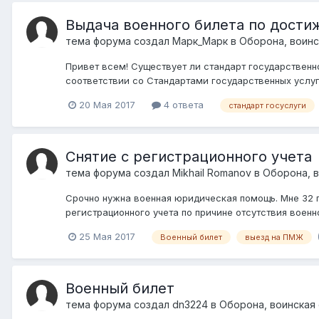
Выдача военного билета по дости
тема форума создал
Марк_Марк
в
Оборона, воинс
Привет всем! Существует ли стандарт государственн
соответствии со Стандартами государственных услуг
20 Мая 2017
4 ответа
стандарт госуслуги
Снятие с регистрационного учета
тема форума создал
Mikhail Romanov
в
Оборона, в
Срочно нужна военная юридическая помощь. Мне 32 г
регистрационного учета по причине отсутствия военн
25 Мая 2017
Военный билет
выезд на ПМЖ
Военный билет
тема форума создал
dn3224
в
Оборона, воинская