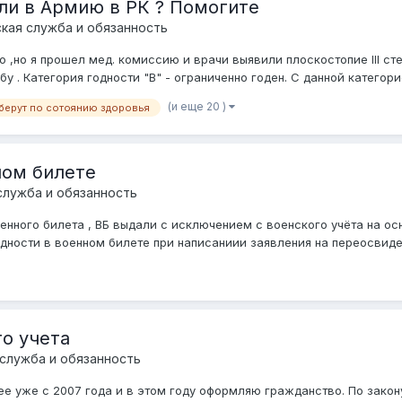
ли в Армию в РК ? Помогите
кая служба и обязанность
,но я прошел мед. комиссию и врачи выявили плоскостопие III степе
. Категория годности "В" - ограниченно годен. С данной категорие
(и еще 20 )
 берут по сотоянию здоровья
ном билете
служба и обязанность
нного билета , ВБ выдали с исключением с военского учёта на осно
ности в военном билете при написаниии заявления на переосвидет
го учета
 служба и обязанность
рее уже с 2007 года и в этом году оформляю гражданство. По зако