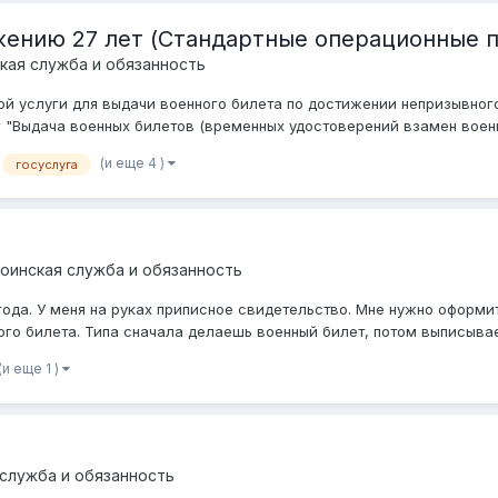
жению 27 лет (Стандартные операционные 
кая служба и обязанность
ой услуги для выдачи военного билета по достижении непризывного
 "Выдача военных билетов (временных удостоверений взамен военны
(и еще 4 )
госуслуга
оинская служба и обязанность
ода. У меня на руках приписное свидетельство. Мне нужно оформит
ого билета. Типа сначала делаешь военный билет, потом выписывае
(и еще 1 )
 служба и обязанность