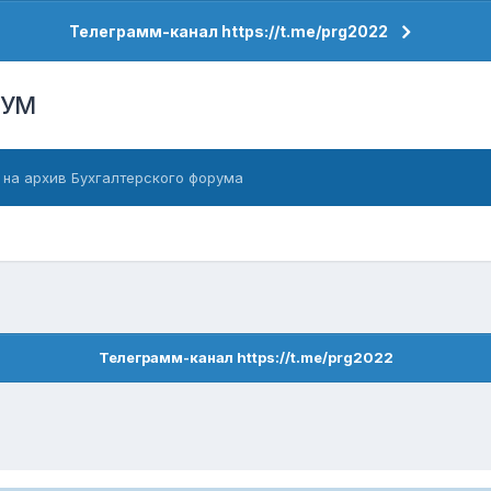
Телеграмм-канал https://t.me/prg2022
РУМ
 на архив Бухгалтерского форума
Телеграмм-канал https://t.me/prg2022