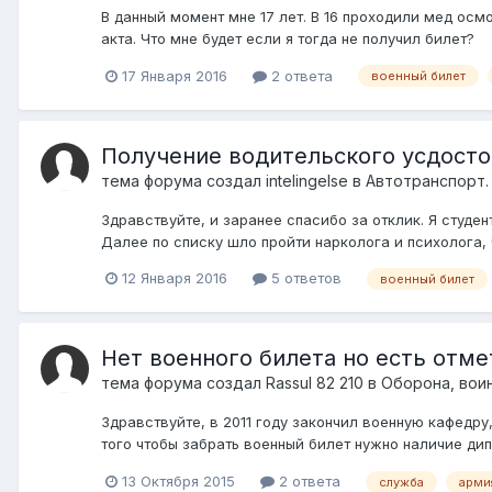
В данный момент мне 17 лет. В 16 проходили мед осмо
акта. Что мне будет если я тогда не получил билет?
17 Января 2016
2 ответа
военный билет
Получение водительского усдост
тема форума создал
intelingelse
в
Автотранспорт.
Здравствуйте, и заранее спасибо за отклик. Я студе
Далее по списку шло пройти нарколога и психолога, ч
12 Января 2016
5 ответов
военный билет
Нет военного билета но есть отме
тема форума создал
Rassul 82 210
в
Оборона, вои
Здравствуйте, в 2011 году закончил военную кафедру
того чтобы забрать военный билет нужно наличие дипло
13 Октября 2015
2 ответа
служба
арми