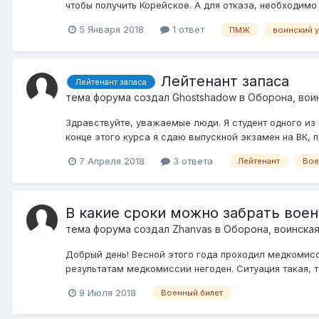
чтобы получить Корейское. А для отказа, необходимо
5 Января 2018
1 ответ
ПМЖ
воинский у
Лейтенант запаса
Лейтенант запаса
тема форума создал
Ghostshadow
в
Оборона, вои
Здравствуйте, уважаемые люди. Я студент одного из 
конце этого курса я сдаю выпускной экзамен на ВК, п
7 Апреля 2018
3 ответа
Лейтенант
Вое
В какие сроки можно забрать вое
тема форума создал
Zhanvas
в
Оборона, воинская
Добрый день! Весной этого года проходил медкомисс
результатам медкомиссии негоден. Ситуация такая, те
9 Июля 2018
Военный билет