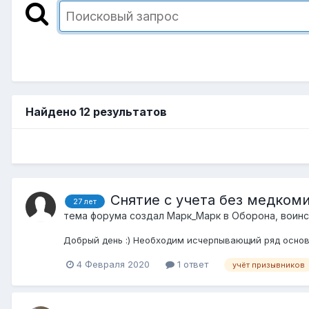
Найдено 12 результатов
Снятие с учета без медком
27 лет
тема форума создал
Марк_Марк
в
Оборона, воинс
Добрый день :) Необходим исчерпывающий ряд основ
4 Февраля 2020
1 ответ
учёт призывников