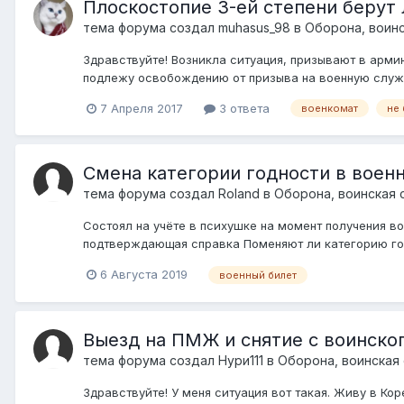
Плоскостопие 3-ей степени берут 
тема форума создал
muhasus_98
в
Оборона, воинс
Здравствуйте! Возникла ситуация, призывают в армию 
подлежу освобождению от призыва на военную службу 
7 Апреля 2017
3 ответа
военкомат
не
Смена категории годности в воен
тема форума создал
Roland
в
Оборона, воинская 
Состоял на учёте в психушке на момент получения вое
подтверждающая справка Поменяют ли категорию год
6 Августа 2019
военный билет
Выезд на ПМЖ и снятие с воинско
тема форума создал
Нури111
в
Оборона, воинская
Здравствуйте! У меня ситуация вот такая. Живу в Ко