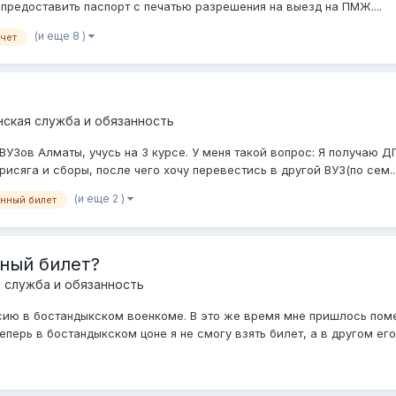
 предоставить паспорт с печатью разрешения на выезд на ПМЖ....
(и еще 8 )
чет
нская служба и обязанность
ВУЗов Алматы, учусь на 3 курсе. У меня такой вопрос: Я получаю 
рисяга и сборы, после чего хочу перевестись в другой ВУЗ(по сем..
(и еще 2 )
нный билет
нный билет?
 служба и обязанность
ию в бостандыкском военкоме. В это же время мне пришлось помен
перь в бостандыкском цоне я не смогу взять билет, а в другом его б