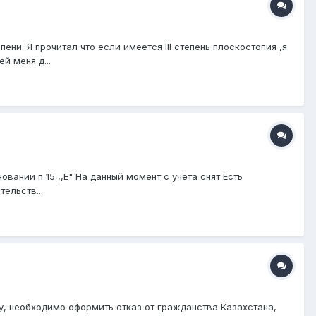
ни. Я прочитал что если имеется III степень плоскостопия ,я
й меня д...
вании п 15 ,,Е" На данный момент с учёта снят Есть
ельств...
ну, необходимо оформить отказ от гражданства Казахстана,